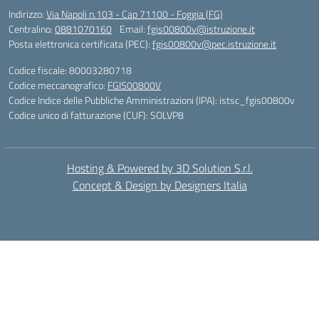
Indirizzo:
Via Napoli n.103 - Cap 71100 - Foggia (FG)
Centralino:
0881070160
Email:
fgis00800v@istruzione.it
Posta elettronica certificata (PEC):
fgis00800v@pec.istruzione.it
Codice fiscale: 80003280718
Codice meccanografico:
FGIS00800V
Codice Indice delle Pubbliche Amministrazioni (IPA): istsc_fgis00800v
Codice unico di fatturazione (CUF): SOLVP8
Hosting & Powered by 3D Solution S.r.l.
Concept & Design by Designers Italia