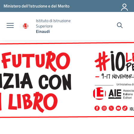
Vai ai contenuti
Vai al menu di navigazione
Vai al footer
Ministero dell'Istruzione e del Merito
Istituto di Istruzione
Superiore
Einaudi