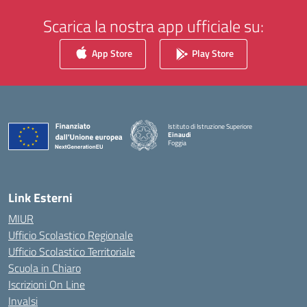
Scarica la nostra app ufficiale su:
App Store
Play Store
Istituto di Istruzione Superiore
Einaudi
Foggia
— Visita la pagina iniziale della scuola
Link Esterni
MIUR
Ufficio Scolastico Regionale
Ufficio Scolastico Territoriale
Scuola in Chiaro
Iscrizioni On Line
Invalsi