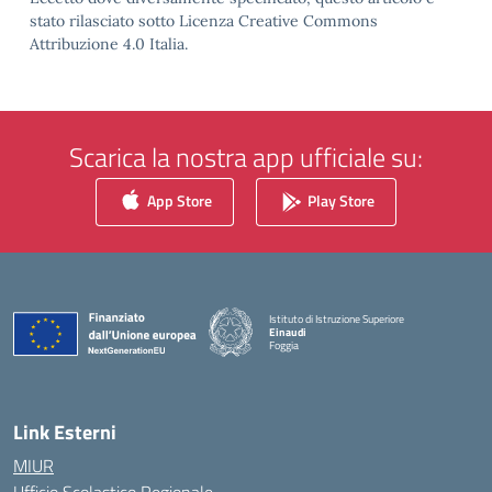
stato rilasciato sotto Licenza Creative Commons
Attribuzione 4.0 Italia.
Scarica la nostra app ufficiale su:
App Store
Play Store
Istituto di Istruzione Superiore
Einaudi
Foggia
— Visita la pagina iniziale della scuola
Link Esterni
MIUR