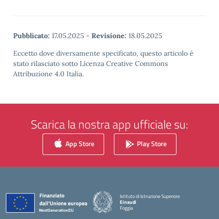
Pubblicato:
17.05.2025
-
Revisione:
18.05.2025
Eccetto dove diversamente specificato, questo articolo è
stato rilasciato sotto Licenza Creative Commons
Attribuzione 4.0 Italia.
Scarica la nostra app ufficiale su:
App Store
Play Store
Istituto di Istruzione Superiore
Einaudi
Foggia
— Visita la pagina iniziale della scuola