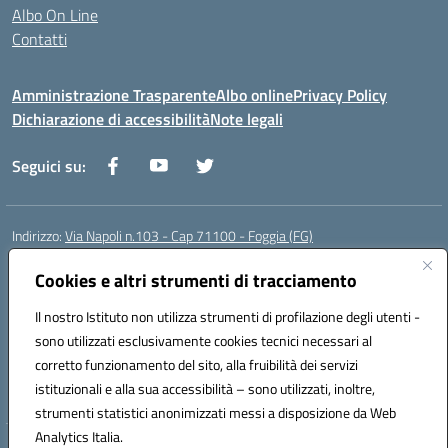
Albo On Line
Contatti
Amministrazione Trasparente
Albo online
Privacy Policy
Dichiarazione di accessibilità
Note legali
Seguici su:
Indirizzo:
Via Napoli n.103 - Cap 71100 - Foggia (FG)
Centralino:
0881070160
Email:
fgis00800v@istruzione.it
Posta elettronica certificata (PEC):
Cookies e altri strumenti di tracciamento
fgis00800v@pec.istruzione.it
Codice fiscale: 80003280718
Il nostro Istituto non utilizza strumenti di profilazione degli utenti -
Codice meccanografico:
FGIS00800V
sono utilizzati esclusivamente cookies tecnici necessari al
Codice Indice delle Pubbliche Amministrazioni (IPA): istsc_fgis00800v
corretto funzionamento del sito, alla fruibilità dei servizi
Codice unico di fatturazione (CUF): SOLVP8
istituzionali e alla sua accessibilità – sono utilizzati, inoltre,
strumenti statistici anonimizzati messi a disposizione da Web
Analytics Italia.