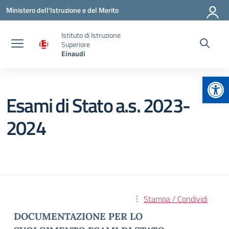
Vai ai contenuti
Vai al menu di navigazione
Vai al footer
Ministero dell'Istruzione e del Merito
Istituto di Istruzione
Superiore
Einaudi
Apr
Esami di Stato a.s. 2023-
2024
Stampa / Condividi
DOCUMENTAZIONE PER LO