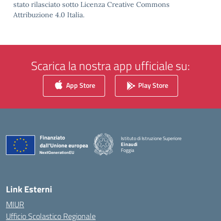
stato rilasciato sotto Licenza Creative Commons
Attribuzione 4.0 Italia.
Scarica la nostra app ufficiale su:
App Store
Play Store
Istituto di Istruzione Superiore
Einaudi
Foggia
— Visita la pagina iniziale della scuola
Link Esterni
MIUR
Ufficio Scolastico Regionale