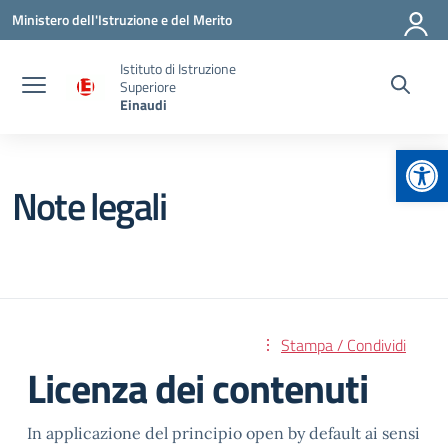
Vai ai contenuti
Vai al menu di navigazione
Vai al footer
Ministero dell'Istruzione e del Merito
Istituto di Istruzione
Superiore
Einaudi
Apr
Note legali
Stampa / Condividi
Licenza dei contenuti
In applicazione del principio open by default ai sensi