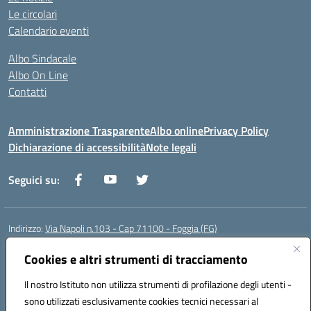
Le circolari
Calendario eventi
Albo Sindacale
Albo On Line
Contatti
Amministrazione Trasparente
Albo online
Privacy Policy
Dichiarazione di accessibilità
Note legali
Seguici su:
Indirizzo:
Via Napoli n.103 - Cap 71100 - Foggia (FG)
Centralino:
0881070160
Email:
fgis00800v@istruzione.it
Posta elettronica certificata (PEC):
Cookies e altri strumenti di tracciamento
fgis00800v@pec.istruzione.it
Codice fiscale: 80003280718
Il nostro Istituto non utilizza strumenti di profilazione degli utenti -
Codice meccanografico:
FGIS00800V
sono utilizzati esclusivamente cookies tecnici necessari al