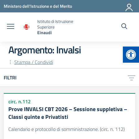
Vai ai contenuti
Vai al menu di navigazione
Vai al footer
Ministero dell'Istruzione e del Merito
Istituto di Istruzione
Superiore
Einaudi
Apr
Argomento: Invalsi
Stampa / Condividi
FILTRI
circ. n.112
Prove INVALSI CBT 2026 – Sessione suppletiva –
Classi quinte e Privatisti
Calendario e protocollo di somministrazione. (circ. n. 112)