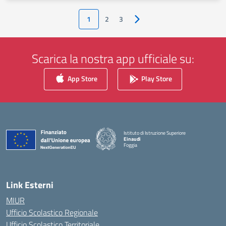
1
2
3
Pagina successiva
Scarica la nostra app ufficiale su:
App Store
Play Store
Istituto di Istruzione Superiore
Einaudi
Foggia
— Visita la pagina iniziale della scuola
Link Esterni
MIUR
Ufficio Scolastico Regionale
Ufficio Scolastico Territoriale