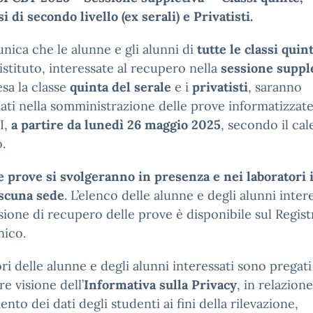
i di secondo livello (ex serali) e Privatisti.
nica che le alunne e gli alunni di
tutte le classi quin
istituto, interessate al recupero nella
sessione suppl
sa la classe
quinta del serale
e i
privatisti
, saranno
ti nella somministrazione delle prove informatizzat
I,
a partire da lunedì 26 maggio 2025
, secondo il ca
o.
e prove si svolgeranno in presenza
e nei laboratori 
ascuna sede
. L’elenco delle alunne e degli alunni inter
ssione di recupero delle prove è disponibile sul Regist
nico.
ori delle alunne e degli alunni interessati sono pregati
e visione dell’
Informativa sulla Privacy
, in relazione
ento dei dati degli studenti ai fini della rilevazione,