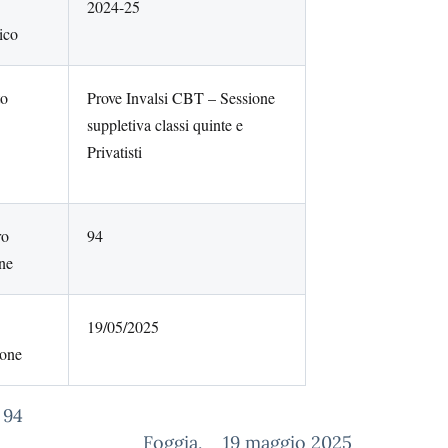
2024-25
ico
to
Prove Invalsi CBT – Sessione
suppletiva classi quinte e
Privatisti
ro
94
ne
19/05/2025
ione
irc. n. 
gia, 19 maggio 2025