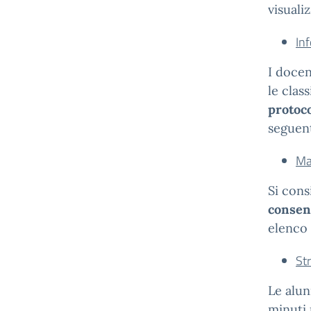
visuali
In
I docen
le clas
protoc
seguent
Ma
Si cons
consent
elenco 
St
Le alun
minuti 