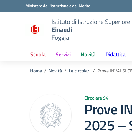
Vai ai contenuti
Vai al menu di navigazione
Vai al footer
Ministero dell'Istruzione e del Merito
Istituto di Istruzione Superiore
Einaudi
Foggia
Scuola
Servizi
Novità
Didattica
Home
Novità
Le circolari
Prove INVALSI CBT
Circolare 94
Prove I
2025 – 