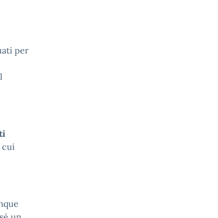
uati per
l
ti
l cui
inque
 sé un