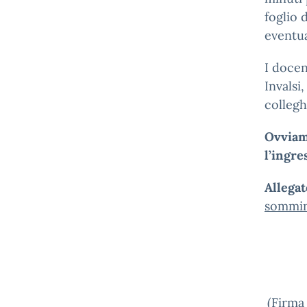
foglio 
eventua
I docen
Invalsi
collegh
Ovviam
l’ingre
Allegat
sommini
(Firma