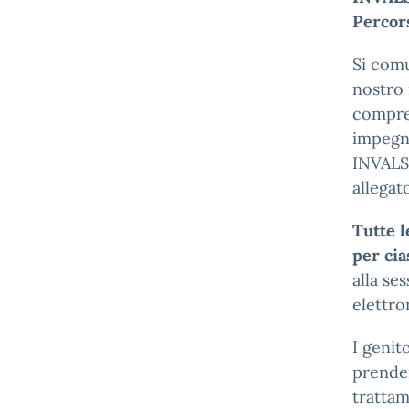
Percors
Si comu
nostro 
compre
impegna
INVALS
allegat
Tutte l
per ci
alla se
elettro
I genit
prender
trattam