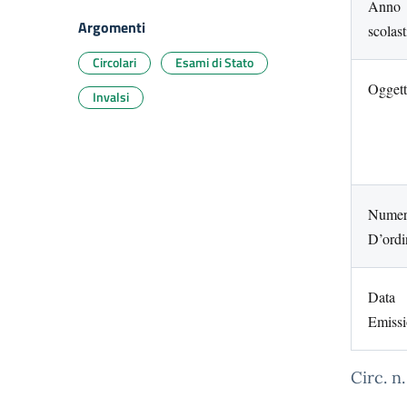
Anno
Argomenti
scolast
Circolari
Esami di Stato
Ogget
Invalsi
Nume
D’ordi
Data
Emiss
C
Fog