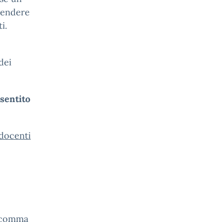
prendere
i.
dei
sentito
 docenti
– comma