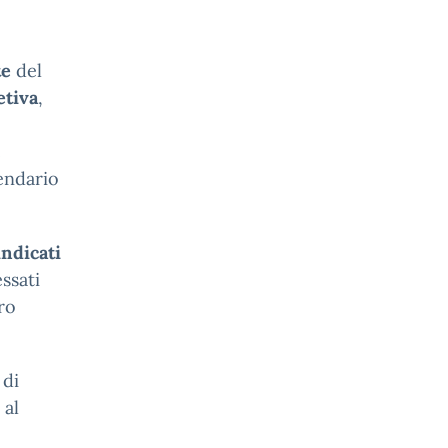
te
del
etiva
,
e
lendario
indicati
essati
ro
 di
 al