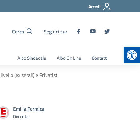
Accedi
Cerca
Seguici su:
Apr
Albo Sindacale
Albo On Line
Contatti
ello (ex serali) e Privatisti
Emilia Formica
Docente