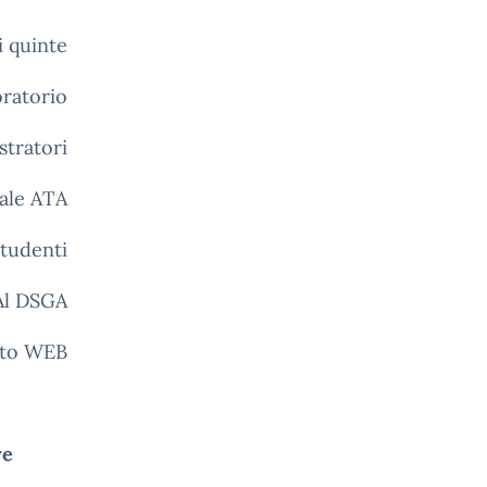
i quinte
oratorio
stratori
ale ATA
studenti
l DSGA
sito WEB
ve