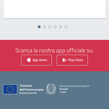
Scarica la nostra app ufficiale su:
App Store
Play Store
Istituto di Istruzione Superiore
Einaudi
Foggia
— Visita la pagina iniziale della scuola