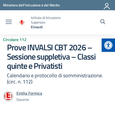
Vai ai contenuti
Vai al menu di navigazione
Vai al footer
Ministero dell'Istruzione e del Merito
Istituto di Istruzione
Superiore
Einaudi
Apr
Circolare 112
Prove INVALSI CBT 2026 –
Sessione suppletiva – Classi
quinte e Privatisti
Calendario e protocollo di somministrazione.
(circ. n. 112)
Emilia Formica
Docente