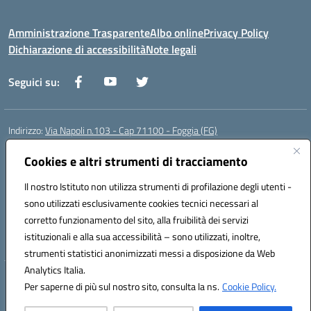
Amministrazione Trasparente
Albo online
Privacy Policy
Dichiarazione di accessibilità
Note legali
Seguici su:
Indirizzo:
Via Napoli n.103 - Cap 71100 - Foggia (FG)
Centralino:
0881070160
Email:
fgis00800v@istruzione.it
Posta elettronica certificata (PEC):
Cookies e altri strumenti di tracciamento
fgis00800v@pec.istruzione.it
Codice fiscale: 80003280718
Il nostro Istituto non utilizza strumenti di profilazione degli utenti -
Codice meccanografico:
FGIS00800V
sono utilizzati esclusivamente cookies tecnici necessari al
Codice Indice delle Pubbliche Amministrazioni (IPA): istsc_fgis00800v
corretto funzionamento del sito, alla fruibilità dei servizi
Codice unico di fatturazione (CUF): SOLVP8
istituzionali e alla sua accessibilità – sono utilizzati, inoltre,
strumenti statistici anonimizzati messi a disposizione da Web
Analytics Italia.
Hosting & Powered by 3D Solution S.r.l.
Per saperne di più sul nostro sito, consulta la ns.
Cookie Policy.
Concept & Design by Designers Italia