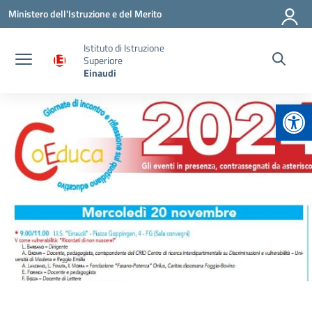
Vai ai contenuti
Vai al menu di navigazione
Vai al footer
Ministero dell'Istruzione e del Merito
Istituto di Istruzione
Superiore
Einaudi
Apr