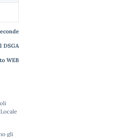
 seconde
al DSGA
ito WEB
oli
 Locale
no gli