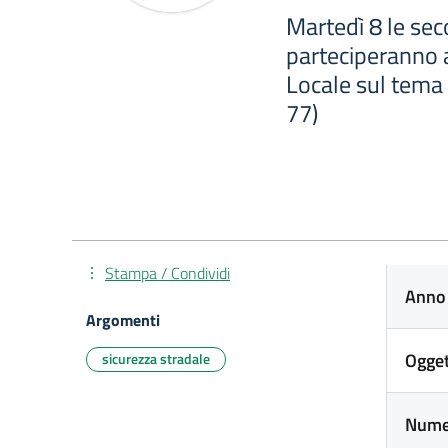
Martedì 8 le sec
parteciperanno a
Locale sul tema d
77)
Stampa / Condividi
Anno 
Argomenti
Ogge
sicurezza stradale
Num