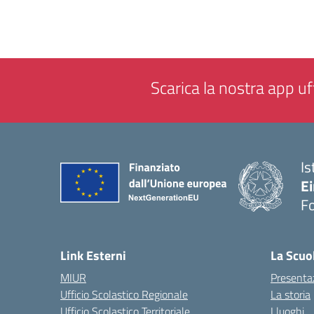
Scarica la nostra app uff
Is
E
F
— 
Link Esterni
La Scuo
MIUR
Presenta
Ufficio Scolastico Regionale
La storia
Ufficio Scolastico Territoriale
I luoghi