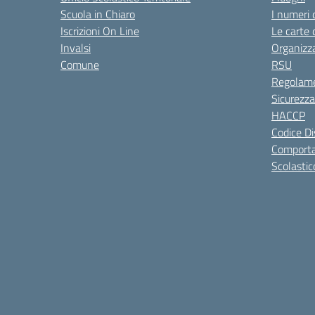
Scuola in Chiaro
I numeri 
Iscrizioni On Line
Le carte 
Invalsi
Organizz
Comune
RSU
Regolame
Sicurezza
HACCP
Codice Di
Comporta
Scolastic