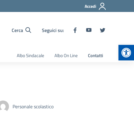
Accedi
Cerca
Seguici su:
Apr
Albo Sindacale
Albo On Line
Contatti
Personale scolastico