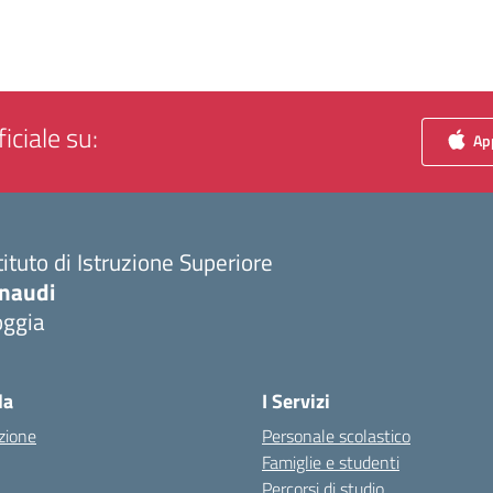
iciale su:
App
tituto di Istruzione Superiore
inaudi
oggia
Visita la pagina iniziale della scuola
la
I Servizi
zione
Personale scolastico
Famiglie e studenti
Percorsi di studio