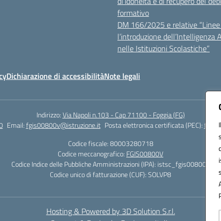
di idoneità e di recupero del deb
formativo
DM 166/2025 e relative “Linee 
l’introduzione dell’Intelligenza Ar
nelle Istituzioni Scolastiche”
cy
Dichiarazione di accessibilità
Note legali
Indirizzo:
Via Napoli n.103 - Cap 71100 - Foggia (FG)
0
Email:
fgis00800v@istruzione.it
Posta elettronica certificata (PEC):
fgis0
Codice fiscale: 80003280718
Codice meccanografico:
FGIS00800V
Codice Indice delle Pubbliche Amministrazioni (IPA): istsc_fgis00800v
Codice unico di fatturazione (CUF): SOLVP8
Hosting & Powered by 3D Solution S.r.l.