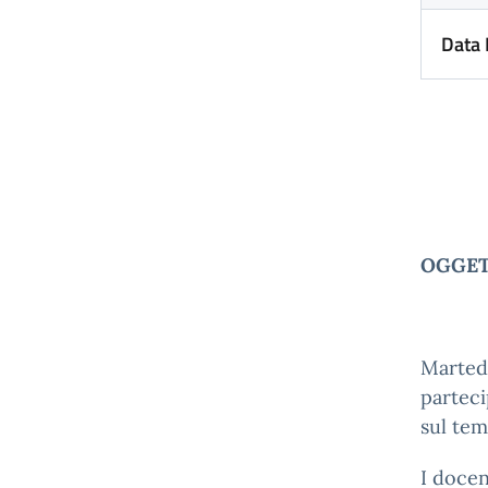
Data
OGGETT
Martedì
parteci
sul tem
I docen