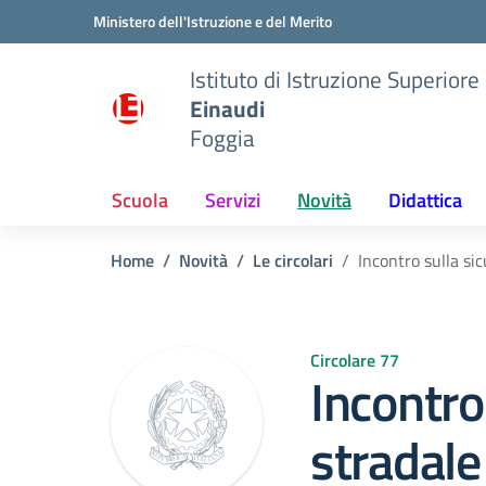
Vai ai contenuti
Vai al menu di navigazione
Vai al footer
Ministero dell'Istruzione e del Merito
Istituto di Istruzione Superiore
Einaudi
Foggia
Scuola
Servizi
Novità
Didattica
Home
Novità
Le circolari
Incontro sulla si
Circolare 77
Incontro
stradale