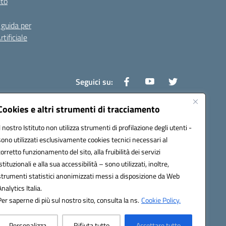
ito
guida per
tificiale
Seguici su:
Cookies e altri strumenti di tracciamento
Il nostro Istituto non utilizza strumenti di profilazione degli utenti -
0800v@pec.istruzione.it
sono utilizzati esclusivamente cookies tecnici necessari al
corretto funzionamento del sito, alla fruibilità dei servizi
istituzionali e alla sua accessibilità – sono utilizzati, inoltre,
strumenti statistici anonimizzati messi a disposizione da Web
Analytics Italia.
Per saperne di più sul nostro sito, consulta la ns.
Cookie Policy.
Personalizza
Rifiuta tutto
Accettare tutto