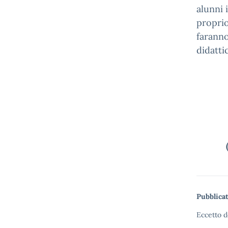
alunni 
proprio
faranno
didatti
Pubblicat
Eccetto d