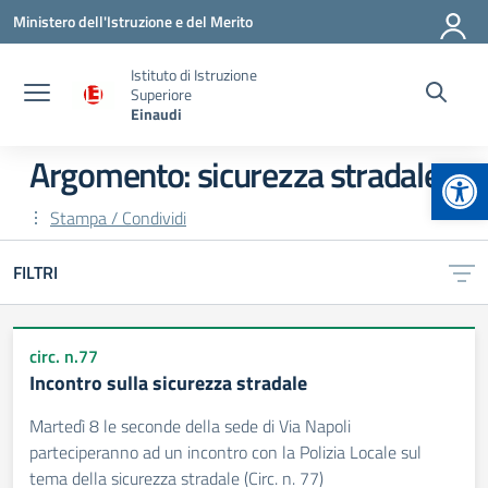
Vai ai contenuti
Vai al menu di navigazione
Vai al footer
Ministero dell'Istruzione e del Merito
Istituto di Istruzione
Superiore
Einaudi
Apr
Argomento: sicurezza stradale
Stampa / Condividi
FILTRI
circ. n.77
Incontro sulla sicurezza stradale
Martedì 8 le seconde della sede di Via Napoli
parteciperanno ad un incontro con la Polizia Locale sul
tema della sicurezza stradale (Circ. n. 77)