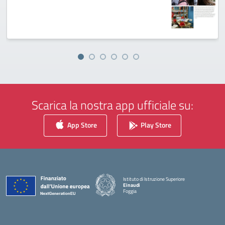
Scarica la nostra app ufficiale su:
App Store
Play Store
Istituto di Istruzione Superiore
Einaudi
Foggia
— Visita la pagina iniziale della scuola