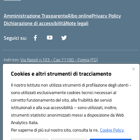
Amministrazione Trasparente
Albo online
Privacy Policy
Dichiarazione di accessibilità
Note legali
Seguici su:
Indirizzo:
Via Napoli n.103 - Cap 71100 - Foggia (FG)
Centralino:
0881070160
Email:
fgis00800v@istruzione.it
Posta elettronica certificata (PEC):
Cookies e altri strumenti di tracciamento
fgis00800v@pec.istruzione.it
Codice fiscale: 80003280718
Il nostro Istituto non utilizza strumenti di profilazione degli utenti -
Codice meccanografico:
FGIS00800V
sono utilizzati esclusivamente cookies tecnici necessari al
Codice Indice delle Pubbliche Amministrazioni (IPA): istsc_fgis00800v
corretto funzionamento del sito, alla fruibilità dei servizi
Codice unico di fatturazione (CUF): SOLVP8
istituzionali e alla sua accessibilità – sono utilizzati, inoltre,
strumenti statistici anonimizzati messi a disposizione da Web
Analytics Italia.
Hosting & Powered by 3D Solution S.r.l.
Per saperne di più sul nostro sito, consulta la ns.
Cookie Policy.
Concept & Design by Designers Italia