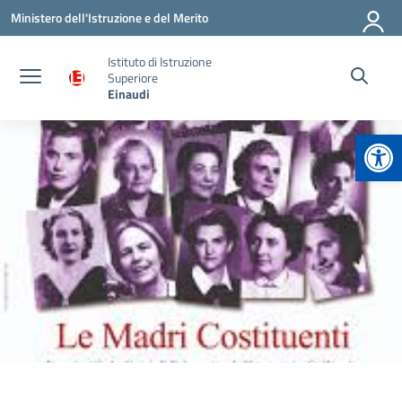
Vai ai contenuti
Vai al menu di navigazione
Vai al footer
Ministero dell'Istruzione e del Merito
Istituto di Istruzione
Superiore
Einaudi
Apr