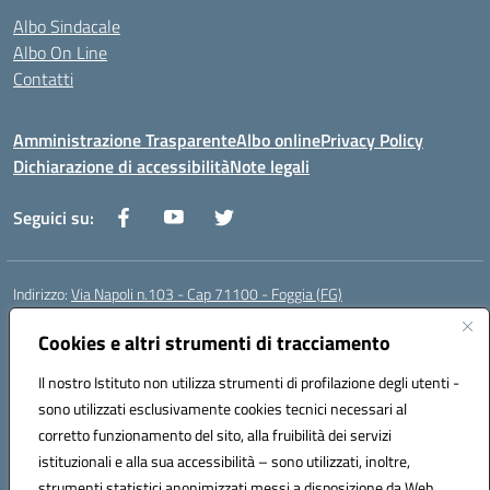
Albo Sindacale
Albo On Line
Contatti
Amministrazione Trasparente
Albo online
Privacy Policy
Dichiarazione di accessibilità
Note legali
Seguici su:
Indirizzo:
Via Napoli n.103 - Cap 71100 - Foggia (FG)
Centralino:
0881070160
Email:
fgis00800v@istruzione.it
Posta elettronica certificata (PEC):
fgis00800v@pec.istruzione.it
Cookies e altri strumenti di tracciamento
Codice fiscale: 80003280718
Il nostro Istituto non utilizza strumenti di profilazione degli utenti -
Codice meccanografico:
FGIS00800V
sono utilizzati esclusivamente cookies tecnici necessari al
Codice Indice delle Pubbliche Amministrazioni (IPA): istsc_fgis00800v
corretto funzionamento del sito, alla fruibilità dei servizi
Codice unico di fatturazione (CUF): SOLVP8
istituzionali e alla sua accessibilità – sono utilizzati, inoltre,
strumenti statistici anonimizzati messi a disposizione da Web