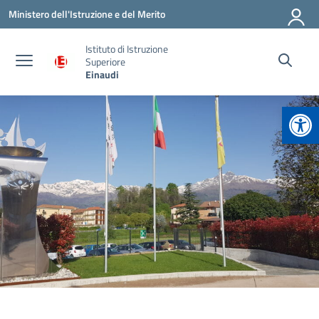
Vai ai contenuti
Vai al menu di navigazione
Vai al footer
Ministero dell'Istruzione e del Merito
Istituto di Istruzione
Superiore
Einaudi
Apr