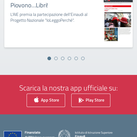
Piovono…Libri!
L'AIE premia la partecipazione dell'Einaudi al
Progetto Nazionale "IoLeggoPerché".
Scarica la nostra app ufficiale su:
App Store
Play Store
Istituto di Istruzione Superiore
Einaudi