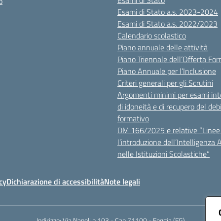
Esami di Stato
o
Esami di Stato a.s. 2023-2024
Esami di Stato a.s. 2022/2023
Calendario scolastico
Piano annuale delle attività
Piano Triennale dell’Offerta Fo
Piano Annuale per l’Inclusione
Criteri generali per gli Scrutini
Argomenti minimi per esami inte
di idoneità e di recupero del deb
formativo
DM 166/2025 e relative “Linee 
l’introduzione dell’Intelligenza Ar
nelle Istituzioni Scolastiche”
cy
Dichiarazione di accessibilità
Note legali
Indirizzo:
Via Napoli n.103 - Cap 71100 - Foggia (FG)