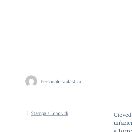
Personale scolastico
Stampa / Condividi
Giovedì
un’azie
a Torre