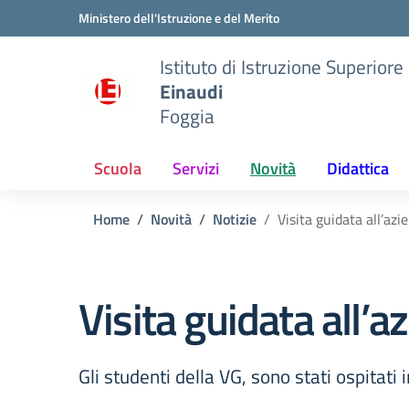
Vai ai contenuti
Vai al menu di navigazione
Vai al footer
Ministero dell'Istruzione e del Merito
Istituto di Istruzione Superiore
Einaudi
Foggia
Scuola
Servizi
Novità
Didattica
Home
Novità
Notizie
Visita guidata all’azi
Visita guidata all’a
Gli studenti della VG, sono stati ospitati