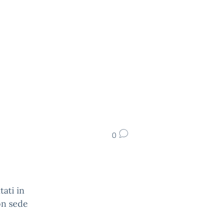
0
tati in
on sede