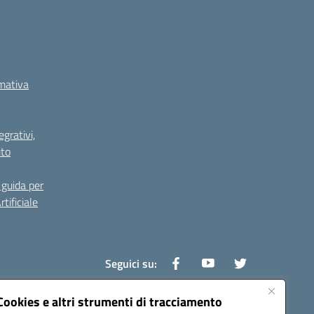
rmativa
grativi,
ito
guida per
tificiale
Seguici su:
Cookies e altri strumenti di tracciamento