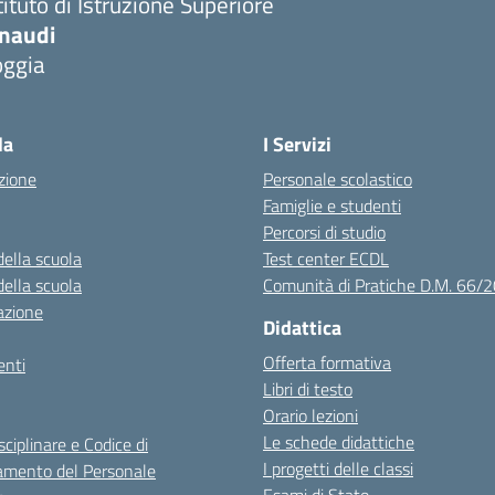
tituto di Istruzione Superiore
inaudi
oggia
Visita la pagina iniziale della scuola
la
I Servizi
zione
Personale scolastico
Famiglie e studenti
Percorsi di studio
della scuola
Test center ECDL
della scuola
Comunità di Pratiche D.M. 66/
azione
Didattica
Offerta formativa
nti
Libri di testo
Orario lezioni
Le schede didattiche
sciplinare e Codice di
I progetti delle classi
mento del Personale