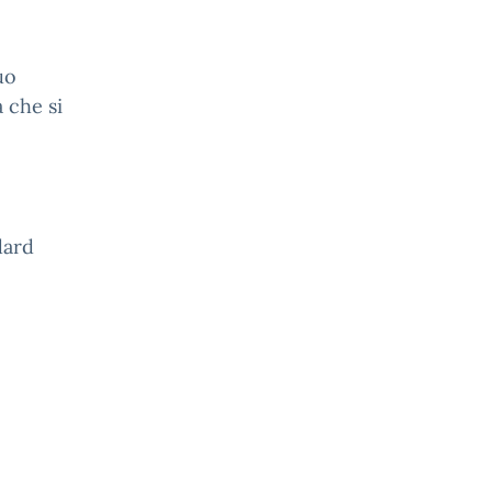
uo
a che si
e
dard