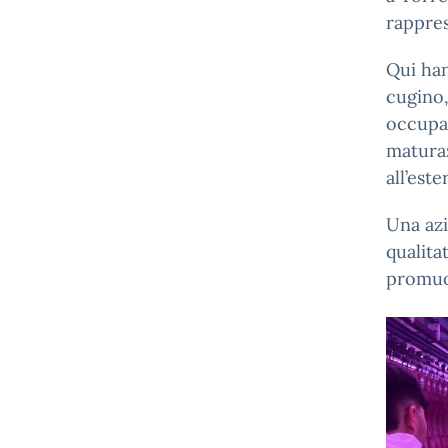
rappres
Qui han
cugino,
occupa
maturaz
all’est
Una azi
qualita
promuov