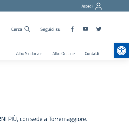
Accedi
Cerca
Seguici su:
Apr
Albo Sindacale
Albo On Line
Contatti
CARNI PIÙ, con sede a Torremaggiore.