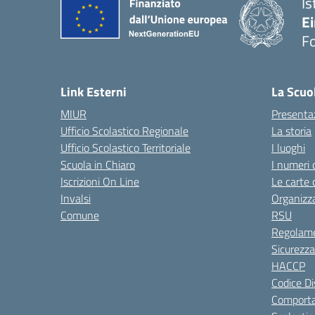
Is
E
F
— 
Link Esterni
La Scuo
MIUR
Presenta
Ufficio Scolastico Regionale
La storia
Ufficio Scolastico Territoriale
I luoghi
Scuola in Chiaro
I numeri 
Iscrizioni On Line
Le carte 
Invalsi
Organizz
Comune
RSU
Regolame
Sicurezza
HACCP
Codice Di
Comporta