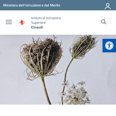
Vai ai contenuti
Vai al menu di navigazione
Vai al footer
Ministero dell'Istruzione e del Merito
Istituto di Istruzione
Superiore
Einaudi
Apr