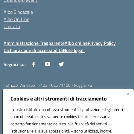
Calendario eventi
Albo Sindacale
Albo On Line
Contatti
Amministrazione Trasparente
Albo online
Privacy Policy
Dichiarazione di accessibilità
Note legali
Seguici su:
Indirizzo:
Via Napoli n.103 - Cap 71100 - Foggia (FG)
Centralino:
0881070160
Email:
fgis00800v@istruzione.it
Posta elettronica certificata (PEC):
Cookies e altri strumenti di tracciamento
fgis00800v@pec.istruzione.it
Codice fiscale: 80003280718
Il nostro Istituto non utilizza strumenti di profilazione degli utenti -
Codice meccanografico:
FGIS00800V
sono utilizzati esclusivamente cookies tecnici necessari al
Codice Indice delle Pubbliche Amministrazioni (IPA): istsc_fgis00800v
corretto funzionamento del sito, alla fruibilità dei servizi
Codice unico di fatturazione (CUF): SOLVP8
istituzionali e alla sua accessibilità – sono utilizzati, inoltre,