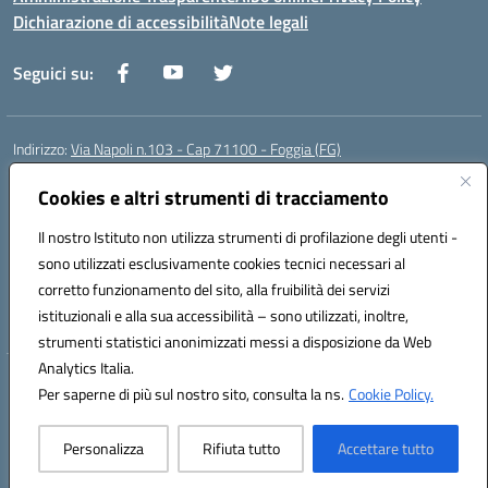
Dichiarazione di accessibilità
Note legali
Seguici su:
Indirizzo:
Via Napoli n.103 - Cap 71100 - Foggia (FG)
Centralino:
0881070160
Email:
fgis00800v@istruzione.it
Posta elettronica certificata (PEC):
Cookies e altri strumenti di tracciamento
fgis00800v@pec.istruzione.it
Codice fiscale: 80003280718
Il nostro Istituto non utilizza strumenti di profilazione degli utenti -
Codice meccanografico:
FGIS00800V
sono utilizzati esclusivamente cookies tecnici necessari al
Codice Indice delle Pubbliche Amministrazioni (IPA): istsc_fgis00800v
corretto funzionamento del sito, alla fruibilità dei servizi
Codice unico di fatturazione (CUF): SOLVP8
istituzionali e alla sua accessibilità – sono utilizzati, inoltre,
strumenti statistici anonimizzati messi a disposizione da Web
Analytics Italia.
Hosting & Powered by 3D Solution S.r.l.
Per saperne di più sul nostro sito, consulta la ns.
Cookie Policy.
Concept & Design by Designers Italia
Personalizza
Rifiuta tutto
Accettare tutto