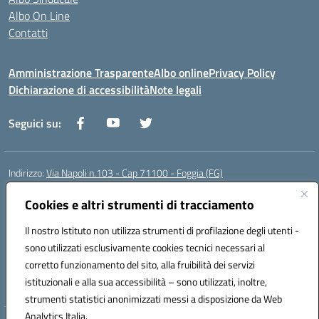
Albo On Line
Contatti
Amministrazione Trasparente
Albo online
Privacy Policy
Dichiarazione di accessibilità
Note legali
Seguici su:
Indirizzo:
Via Napoli n.103 - Cap 71100 - Foggia (FG)
Centralino:
0881070160
Email:
fgis00800v@istruzione.it
Cookies e altri strumenti di tracciamento
Posta elettronica certificata (PEC):
fgis00800v@pec.istruzione.it
Codice fiscale: 80003280718
Il nostro Istituto non utilizza strumenti di profilazione degli utenti -
Codice meccanografico:
FGIS00800V
sono utilizzati esclusivamente cookies tecnici necessari al
Codice Indice delle Pubbliche Amministrazioni (IPA): istsc_fgis00800v
corretto funzionamento del sito, alla fruibilità dei servizi
Codice unico di fatturazione (CUF): SOLVP8
istituzionali e alla sua accessibilità – sono utilizzati, inoltre,
strumenti statistici anonimizzati messi a disposizione da Web
Analytics Italia.