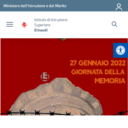
Vai ai contenuti
Vai al menu di navigazione
Vai al footer
Ministero dell'Istruzione e del Merito
Istituto di Istruzione
Superiore
Einaudi
Apr