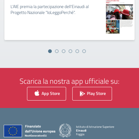
L'AIE premia la partecipazione dell'Einaudi al
Progetto Nazionale "IoLeggoPerché".
Scarica la nostra app ufficiale su:
App Store
Play Store
Istituto di Istruzione Superiore
Einaudi
Foggia
— Visita la pagina iniziale della scuola