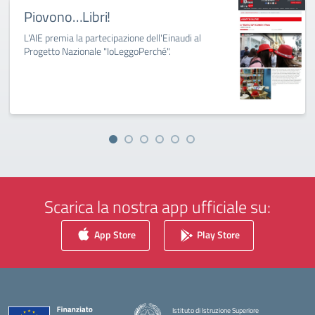
Piovono…Libri!
L'AIE premia la partecipazione dell'Einaudi al
Progetto Nazionale "IoLeggoPerché".
Scarica la nostra app ufficiale su:
App Store
Play Store
Istituto di Istruzione Superiore