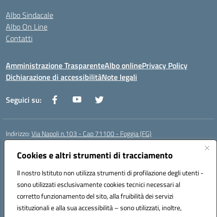
Albo Sindacale
Albo On Line
Contatti
Amministrazione Trasparente
Albo online
Privacy Policy
Dichiarazione di accessibilità
Note legali
Seguici su:
Indirizzo:
Via Napoli n.103 - Cap 71100 - Foggia (FG)
Centralino:
0881070160
Email:
fgis00800v@istruzione.it
Posta elettronica certificata (PEC):
Cookies e altri strumenti di tracciamento
fgis00800v@pec.istruzione.it
Codice fiscale: 80003280718
Il nostro Istituto non utilizza strumenti di profilazione degli utenti -
Codice meccanografico:
FGIS00800V
sono utilizzati esclusivamente cookies tecnici necessari al
Codice Indice delle Pubbliche Amministrazioni (IPA): istsc_fgis00800v
corretto funzionamento del sito, alla fruibilità dei servizi
Codice unico di fatturazione (CUF): SOLVP8
istituzionali e alla sua accessibilità – sono utilizzati, inoltre,