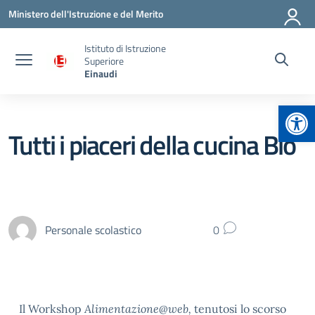
Vai ai contenuti
Vai al menu di navigazione
Vai al footer
Ministero dell'Istruzione e del Merito
Istituto di Istruzione
Superiore
Einaudi
Apr
Tutti i piaceri della cucina Bio
Personale scolastico
0
Il Workshop
Alimentazione@web,
tenutosi lo scorso