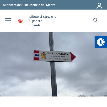
Vai ai contenuti
Vai al menu di navigazione
Vai al footer
Ministero dell'Istruzione e del Merito
Istituto di Istruzione
Superiore
Einaudi
Apr