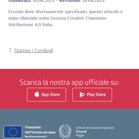
Pubblicato:
10.04.2025
-
Revisione:
10.04.2025
Eccetto dove diversamente specificato, questo articolo è
stato rilasciato sotto Licenza Creative Commons
Attribuzione 4.0 Italia.
Stampa / Condividi
Scarica la nostra app ufficiale su:
App Store
Play Store
Istituto di Istruzione Superiore
Einaudi
Foggia
— Visita la pagina iniziale della scuola