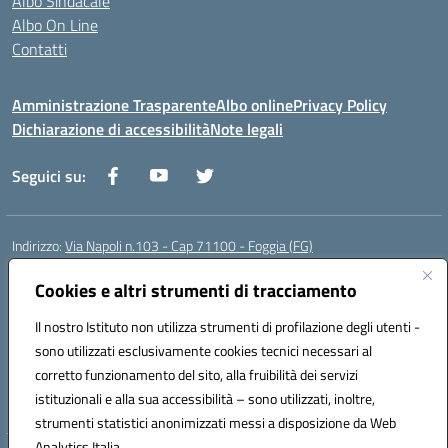
Albo Sindacale
Albo On Line
Contatti
Amministrazione Trasparente
Albo online
Privacy Policy
Dichiarazione di accessibilità
Note legali
Seguici su:
Indirizzo:
Via Napoli n.103 - Cap 71100 - Foggia (FG)
Centralino:
0881070160
Email:
fgis00800v@istruzione.it
Posta elettronica certificata (PEC):
Cookies e altri strumenti di tracciamento
fgis00800v@pec.istruzione.it
Codice fiscale: 80003280718
Il nostro Istituto non utilizza strumenti di profilazione degli utenti -
Codice meccanografico:
FGIS00800V
sono utilizzati esclusivamente cookies tecnici necessari al
Codice Indice delle Pubbliche Amministrazioni (IPA): istsc_fgis00800v
corretto funzionamento del sito, alla fruibilità dei servizi
Codice unico di fatturazione (CUF): SOLVP8
istituzionali e alla sua accessibilità – sono utilizzati, inoltre,
strumenti statistici anonimizzati messi a disposizione da Web
Analytics Italia.