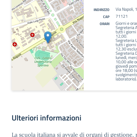
Via Napoli,
INDIRIZZO
71121
CAP
Giorni e orar
ORARI
Segreteria 
tutti i giorn
12,00.
Segreteria 
tutti i giorn
12,30 esclus
Segreteria D
lunedì, merc
10,00 alle o
giovedì pome
ore 18,00 (s
svolgimento 
laboratorio).
Ulteriori informazioni
La scuola italiana si avvale di organi di gestione,