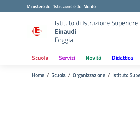
Vai ai contenuti
Vai al menu di navigazione
Vai al footer
Ministero dell'Istruzione e del Merito
Istituto di Istruzione Superiore
Einaudi
Foggia
Scuola
Servizi
Novità
Didattica
Home
Scuola
Organizzazione
Istituto Sup