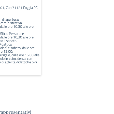
 101, Cap 71121 Foggia FG
i di apertura:
Amministrativa
i dalle ore 10,30 alle ore
Ufficio Personale
i dalle ore 10,30 alle ore
o il sabato.
idattica
oledì e sabato, dalle ore
re 12,00;
riggio, dalle ore 15,00 alle
olo in coincidenza con
di attività didattiche o di
 rappresentativi