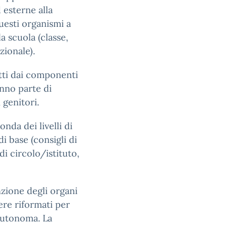
 esterne alla
uesti organismi a
la scuola (classe,
zionale).
etti dai componenti
anno parte di
 genitori.
onda dei livelli di
di base (consigli di
 di circolo/istituto,
nzione degli organi
re riformati per
autonoma. La