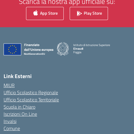
Scarica la nostra app ufficiale su:
App Store
Play Store
Istituto di Istruzione Superiore
Einaudi
Foggia
— Visita la pagina iniziale della scuola
Link Esterni
MIUR
Ufficio Scolastico Regionale
Ufficio Scolastico Territoriale
Scuola in Chiaro
Iscrizioni On Line
Invalsi
Comune