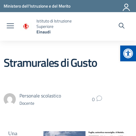
Vai ai contenuti
Vai al menu di navigazione
Vai al footer
Ministero dell'Istruzione e del Merito
Istituto di Istruzione
Superiore
Einaudi
Apr
Stramurales di Gusto
Personale scolastico
0
Docente
Una