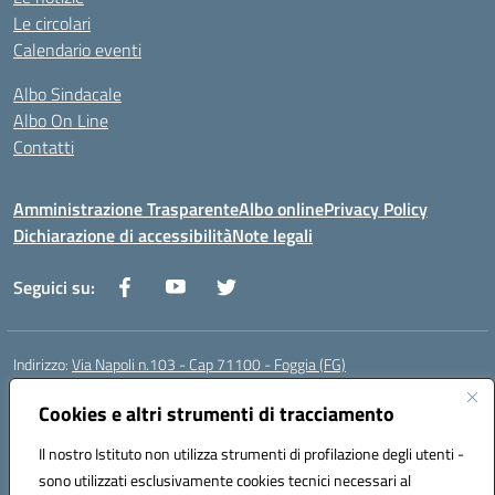
Le circolari
Calendario eventi
Albo Sindacale
Albo On Line
Contatti
Amministrazione Trasparente
Albo online
Privacy Policy
Dichiarazione di accessibilità
Note legali
Seguici su:
Indirizzo:
Via Napoli n.103 - Cap 71100 - Foggia (FG)
Centralino:
0881070160
Email:
fgis00800v@istruzione.it
Posta elettronica certificata (PEC):
Cookies e altri strumenti di tracciamento
fgis00800v@pec.istruzione.it
Codice fiscale: 80003280718
Il nostro Istituto non utilizza strumenti di profilazione degli utenti -
Codice meccanografico:
FGIS00800V
sono utilizzati esclusivamente cookies tecnici necessari al