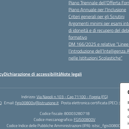
Piano Triennale dell’Offerta Fo
Piano Annuale per l’Inclusione
Criteri generali per gli Scrutini
Argomenti minimi per esami inte
di idoneità e di recupero del deb
formativo
DM 166/2025 e relative “Linee 
l’introduzione dell’Intelligenza Ar
nelle Istituzioni Scolastiche”
cy
Dichiarazione di accessibilità
Note legali
Indirizzo:
Via Napoli n.103 - Cap 71100 - Foggia (FG)
0
Email:
fgis00800v@istruzione.it
Posta elettronica certificata (PEC):
fgis0
Codice fiscale: 80003280718
Codice meccanografico:
FGIS00800V
Codice Indice delle Pubbliche Amministrazioni (IPA): istsc_fgis00800v