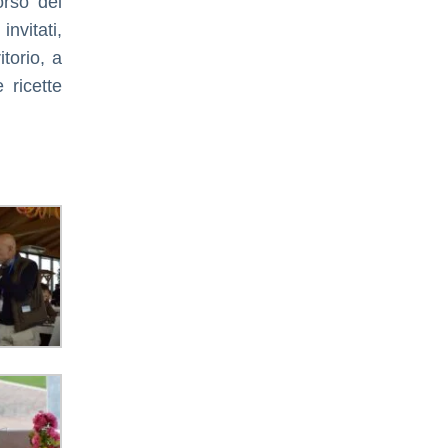
orso del
invitati,
itorio, a
 ricette