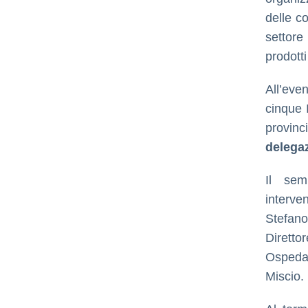
delle co
settore
prodott
All’even
cinque I
provin
delegaz
Il sem
interve
Stefano
Diret
Ospeda
Miscio.