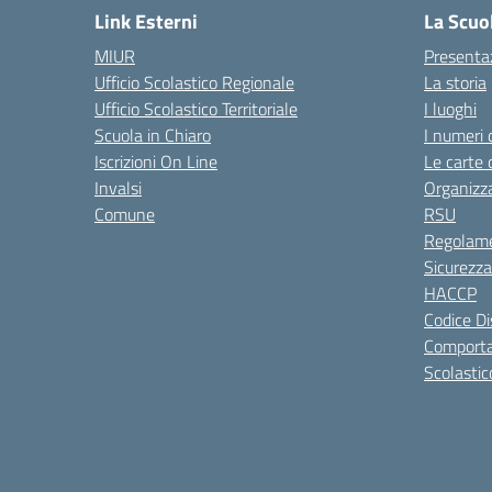
Link Esterni
La Scuo
MIUR
Presenta
Ufficio Scolastico Regionale
La storia
Ufficio Scolastico Territoriale
I luoghi
Scuola in Chiaro
I numeri 
Iscrizioni On Line
Le carte 
Invalsi
Organizz
Comune
RSU
Regolame
Sicurezza
HACCP
Codice Di
Comporta
Scolastic