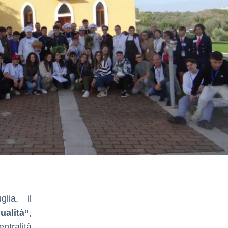
lia, il
ualità”
,
entralità