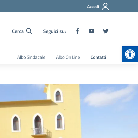
Accedi
Cerca
Seguici su:
Apr
Albo Sindacale
Albo On Line
Contatti