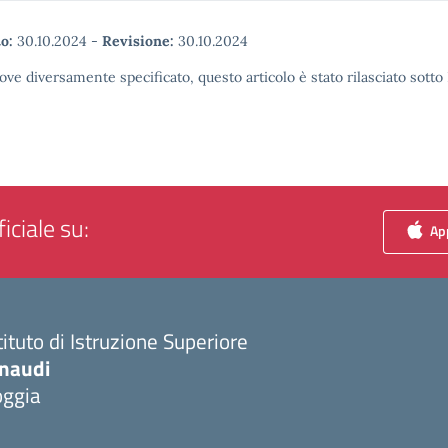
o:
30.10.2024
-
Revisione:
30.10.2024
ove diversamente specificato, questo articolo è stato rilasciato sott
iciale su:
App
tituto di Istruzione Superiore
inaudi
oggia
Visita la pagina iniziale della scuola