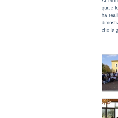
Al term
quale lo
ha reali
dimostr
che la 