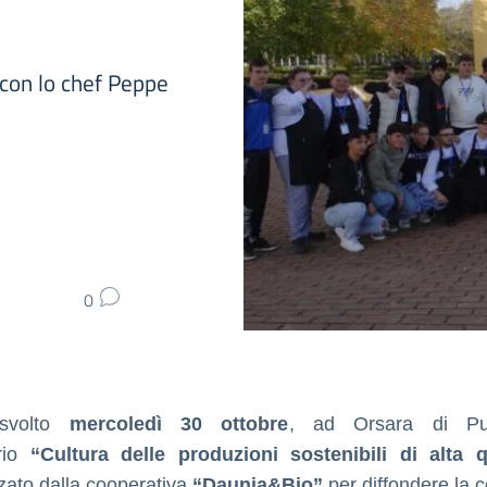
 con lo chef Peppe
0
svolto
mercoledì 30 ottobre
, ad Orsara di Pug
rio
“Cultura delle produzioni sostenibili di alta q
zato dalla cooperativa
“Daunia&Bio”
per diffondere la c