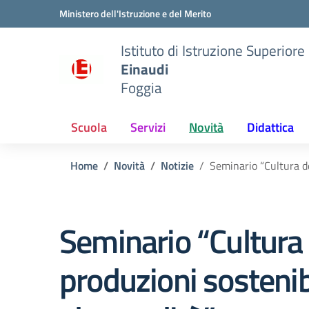
Vai ai contenuti
Vai al menu di navigazione
Vai al footer
Ministero dell'Istruzione e del Merito
Istituto di Istruzione Superiore
Einaudi
Foggia
Scuola
Servizi
Novità
Didattica
Home
Novità
Notizie
Seminario “Cultura del
Seminario “Cultura 
produzioni sostenibi