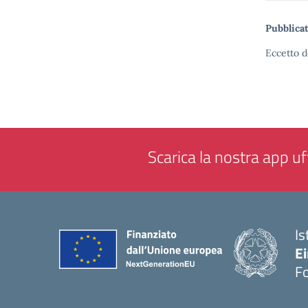
Pubblicat
Eccetto d
Scarica la nostra app uff
Is
E
F
— 