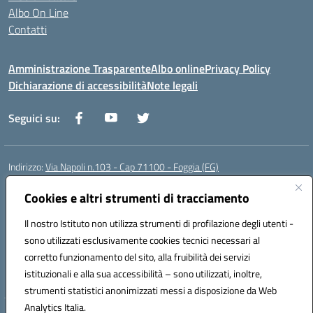
Albo On Line
Contatti
Amministrazione Trasparente
Albo online
Privacy Policy
Dichiarazione di accessibilità
Note legali
Seguici su:
Indirizzo:
Via Napoli n.103 - Cap 71100 - Foggia (FG)
Centralino:
0881070160
Email:
fgis00800v@istruzione.it
Posta elettronica certificata (PEC):
Cookies e altri strumenti di tracciamento
fgis00800v@pec.istruzione.it
Codice fiscale: 80003280718
Il nostro Istituto non utilizza strumenti di profilazione degli utenti -
Codice meccanografico:
FGIS00800V
sono utilizzati esclusivamente cookies tecnici necessari al
Codice Indice delle Pubbliche Amministrazioni (IPA): istsc_fgis00800v
corretto funzionamento del sito, alla fruibilità dei servizi
Codice unico di fatturazione (CUF): SOLVP8
istituzionali e alla sua accessibilità – sono utilizzati, inoltre,
strumenti statistici anonimizzati messi a disposizione da Web
Analytics Italia.