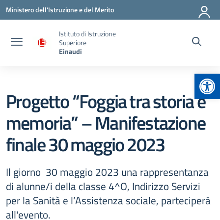
Vai ai contenuti
Vai al menu di navigazione
Vai al footer
Ministero dell'Istruzione e del Merito
Istituto di Istruzione
Superiore
Einaudi
Apr
Progetto “Foggia tra storia e
memoria” – Manifestazione
finale 30 maggio 2023
Il giorno 30 maggio 2023 una rappresentanza
di alunne/i della classe 4^O, Indirizzo Servizi
per la Sanità e l’Assistenza sociale, parteciperà
all'evento.