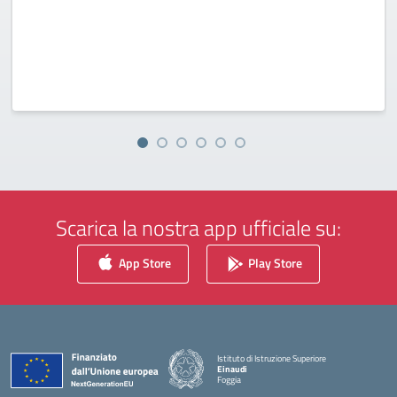
Scarica la nostra app ufficiale su:
App Store
Play Store
Istituto di Istruzione Superiore
Einaudi
Foggia
— Visita la pagina iniziale della scuola