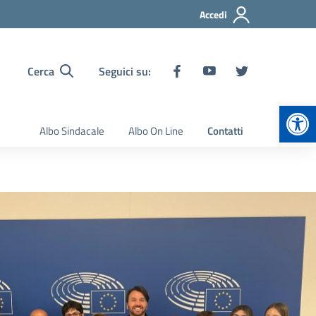
Accedi
Cerca
Seguici su:
Apr
Albo Sindacale
Albo On Line
Contatti