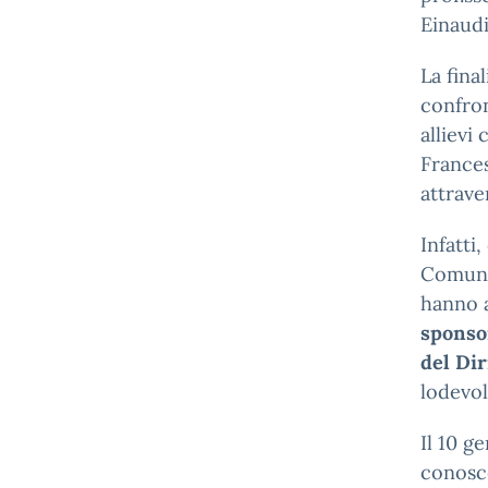
Einaudi
La fina
confront
allievi
Frances
attrave
Infatti
Comunic
hanno a
sponso
del Di
lodevol
Il 10 g
conosce