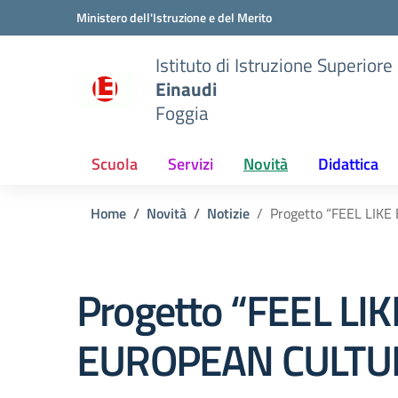
Vai ai contenuti
Vai al menu di navigazione
Vai al footer
Ministero dell'Istruzione e del Merito
Istituto di Istruzione Superiore
Einaudi
Foggia
Scuola
Servizi
Novità
Didattica
Home
Novità
Notizie
Progetto “FEEL LIK
Progetto “FEEL LIK
EUROPEAN CULTU