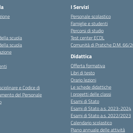
la
I Servizi
zione
Personale scolastico
Famiglie e studenti
Percorsi di studio
della scuola
Test center ECDL
della scuola
Comunità di Pratiche D.M. 66/
azione
Didattica
Offerta formativa
nti
Libri di testo
Orario lezioni
Le schede didattiche
sciplinare e Codice di
I progetti delle classi
mento del Personale
Esami di Stato
o
Esami di Stato a.s. 2023-2024
Esami di Stato a.s. 2022/2023
Calendario scolastico
Piano annuale delle attività