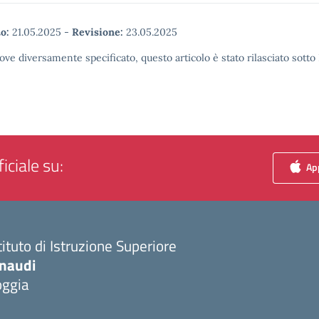
o:
21.05.2025
-
Revisione:
23.05.2025
ove diversamente specificato, questo articolo è stato rilasciato sott
iciale su:
App
tituto di Istruzione Superiore
inaudi
oggia
Visita la pagina iniziale della scuola