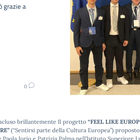
ò grazie a
0
ncluso brillantemente Il progetto
“FEEL LIKE EURO
RE”
(“Sentirsi parte della Cultura Europea”) proposto
e Paola Iorio e Patrizia Palma nell’Istituto Superiore L