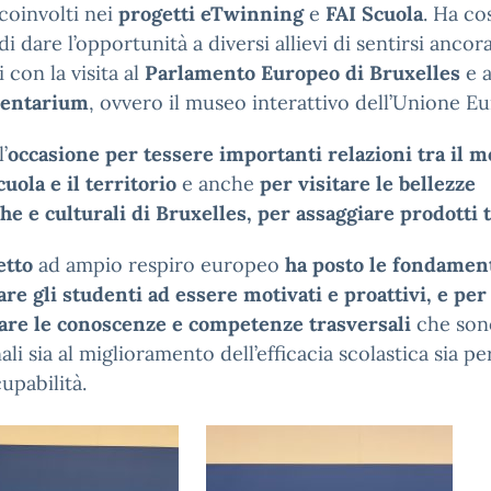
coinvolti nei
progetti eTwinning
e
FAI Scuola
. Ha co
di dare l’opportunità a diversi allievi di sentirsi ancor
 con la visita al
Parlamento Europeo di Bruxelles
e a
entarium
, ovvero il museo interattivo dell’Unione E
l’
occasione per tessere importanti relazioni tra il 
cuola e il territorio
e anche
per visitare le bellezze
che e culturali di Bruxelles, per assaggiare prodotti t
etto
ad ampio respiro europeo
ha posto le fondamen
re gli studenti ad essere motivati e proattivi, e per
zare le conoscenze e competenze trasversali
che son
ali sia al miglioramento dell’efficacia scolastica sia pe
cupabilità.