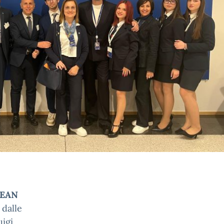
PEAN
 dalle
uigi