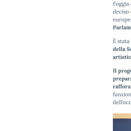
Foggia 
deciso 
europei
Parlam
È stata 
della S
artisti
Il prog
prepara
raffor
funzion
dell’oc