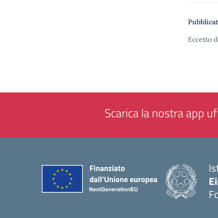
Pubblicat
Eccetto d
Scarica la nostra app uff
Is
E
F
— 