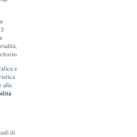
ra
 3
 e
ialità,
ritorio.
rafica e
istica
 alla
ilità
udi di