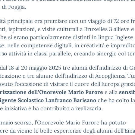
 di Foggia.
lità principale era premiare con un viaggio di 72 ore f
i, ispirazioni, e visite culturali a Bruxelles 3 allieve e
 che si erano particolarmente distinti in lingua Inglese
e, nelle competenze digitali, in creatività e impreditor
rso attività in classi parallele, creando sinergie col ter
, dal 18 al 20 maggio 2025 tre alunni dell’indirizzo di G
azione e tre alunne dell’indirizzo di Accoglienza Tur
vuto l’occasione di visitare il cuore dell’Europa grazie
rizzazione dell’Onorevole Mario Furore
e alla
sensib
rigente Scolastico Lanfranco Barisano
che ha colto la
e iniziativa e ha contribuito a realizzarla.
ennaio scorso, l’Onorevole Mario Furore ha potuto
re da vicino le belle esperienze degli alunni dell’Eina