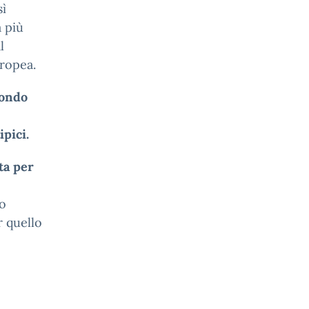
sì
a più
l
uropea.
mondo
ipici.
ta per
o
r quello