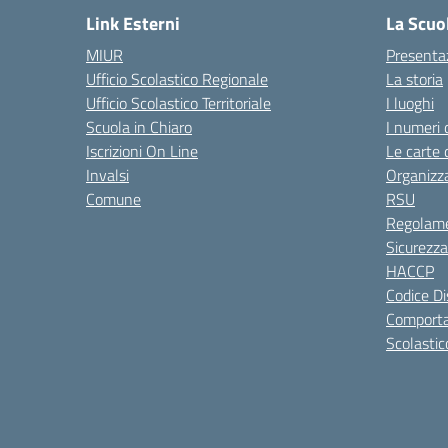
Link Esterni
La Scuo
MIUR
Presenta
Ufficio Scolastico Regionale
La storia
Ufficio Scolastico Territoriale
I luoghi
Scuola in Chiaro
I numeri 
Iscrizioni On Line
Le carte 
Invalsi
Organizz
Comune
RSU
Regolame
Sicurezza
HACCP
Codice Di
Comporta
Scolastic