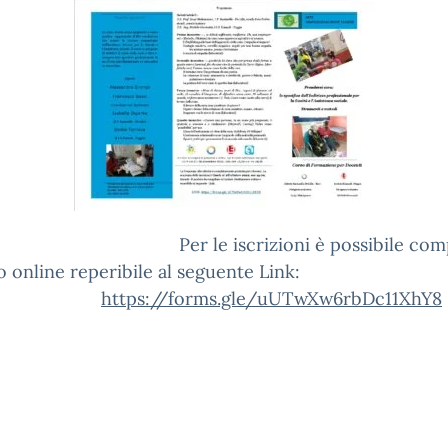
le iscrizioni è possibile compila
lo online reperibile al seguente 
https://forms.gle/uUTwXw6rbDc11XhY8