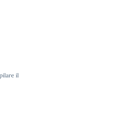
re il
Link: