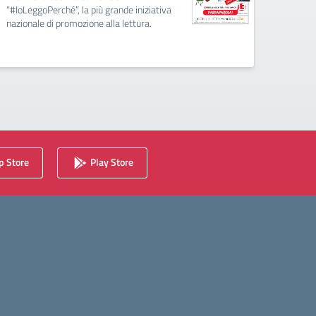
creare 
“#IoLeggoPerché”, la più grande iniziativa
cultura
nazionale di promozione alla lettura.
 Store
Play Store