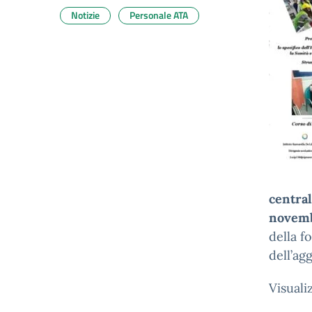
Notizie
Personale ATA
central
novem
della f
dell’ag
Visuali