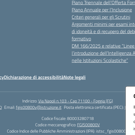
Piano Triennale dell’Offerta Fo
Piano Annuale per l’Inclusione
Criteri generali per gli Scrutini
Argomenti minimi per esami inte
di idoneità e di recupero del deb
formativo
DM 166/2025 e relative “Linee 
l’introduzione dell’Intelligenza Ar
nelle Istituzioni Scolastiche”
cy
Dichiarazione di accessibilità
Note legali
Indirizzo:
Via Napoli n.103 - Cap 71100 - Foggia (FG)
0
Email:
fgis00800v@istruzione.it
Posta elettronica certificata (PEC):
fgis0
Codice fiscale: 80003280718
Codice meccanografico:
FGIS00800V
Codice Indice delle Pubbliche Amministrazioni (IPA): istsc_fgis00800v