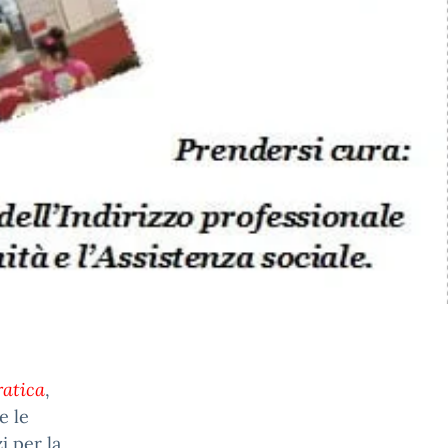
ratica
,
e le
i per la