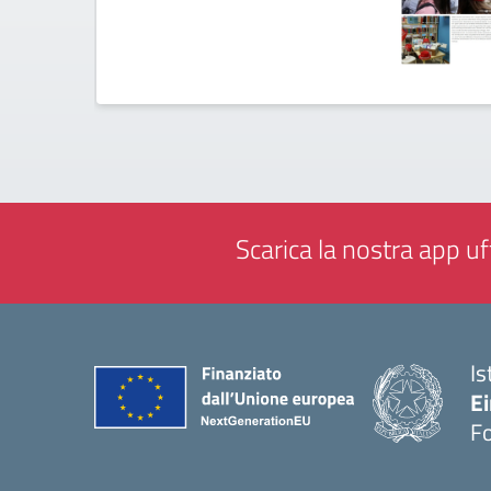
Scarica la nostra app uff
Is
E
F
— 