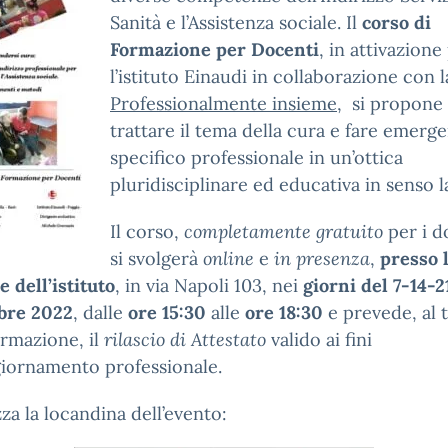
Sanità e l’Assistenza sociale. Il
corso di
Formazione per Docenti
, in attivazione
l’istituto Einaudi in collaborazione con 
Professionalmente insieme
, si propone 
trattare il tema della cura e fare emerge
specifico professionale in un’ottica
pluridisciplinare ed educativa in senso l
Il corso,
completamente gratuito
per i d
si svolgerà
online
e
in presenza
,
presso 
e dell’istituto
, in via Napoli 103, nei
giorni del 7-14-2
bre 2022
, dalle
ore 15:30
alle
ore 18:30
e prevede, al 
ormazione, il
rilascio di Attestato
valido ai fini
giornamento professionale.
zza la locandina dell’evento: