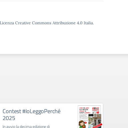
o Licenza Creative Commons Attribuzione 4.0 Italia.
Contest #IoLeggoPerché
CoEd
2025
Al via 
incontr
In avvio la decima edizione di