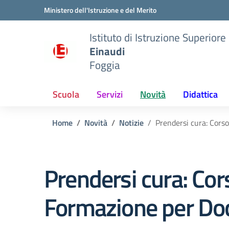
Vai ai contenuti
Vai al menu di navigazione
Vai al footer
Ministero dell'Istruzione e del Merito
Istituto di Istruzione Superiore
Einaudi
Foggia
Scuola
Servizi
Novità
Didattica
Home
Novità
Notizie
Prendersi cura: Cors
Prendersi cura: Cor
Formazione per Do