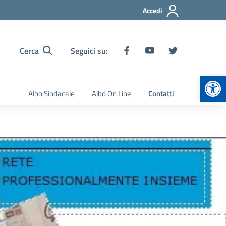
Accedi
Cerca
Seguici su:
Apr
Albo Sindacale
Albo On Line
Contatti