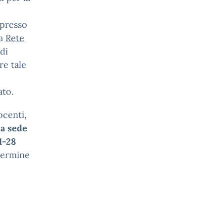
 presso
la
Rete
di
re tale
ato.
ocenti,
la sede
1-28
termine