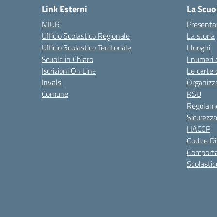
Link Esterni
La Scuo
MIUR
Presenta
Ufficio Scolastico Regionale
La storia
Ufficio Scolastico Territoriale
I luoghi
Scuola in Chiaro
I numeri 
Iscrizioni On Line
Le carte 
Invalsi
Organizz
Comune
RSU
Regolame
Sicurezza
HACCP
Codice Di
Comporta
Scolastic