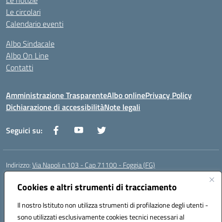
Le notizie
Le circolari
Calendario eventi
Albo Sindacale
Albo On Line
Contatti
Amministrazione Trasparente
Albo online
Privacy Policy
Dichiarazione di accessibilità
Note legali
Seguici su:
Indirizzo:
Via Napoli n.103 - Cap 71100 - Foggia (FG)
Centralino:
0881070160
Email:
fgis00800v@istruzione.it
Posta elettronica certificata (PEC):
Cookies e altri strumenti di tracciamento
fgis00800v@pec.istruzione.it
Codice fiscale: 80003280718
Il nostro Istituto non utilizza strumenti di profilazione degli utenti -
Codice meccanografico:
FGIS00800V
sono utilizzati esclusivamente cookies tecnici necessari al