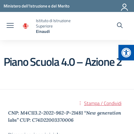
Vai ai contenuti
Vai al menu di navigazione
Vai al footer
Ministero dell'Istruzione e del Merito
Istituto di Istruzione
Superiore
Einaudi
Apr
Piano Scuola 4.0 – Azione 2
Stampa / Condividi
CNP: M4C1I3.2-2022-962-P-21481 “New generation
labs” CUP: C74D22003370006