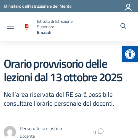
Vai ai contenuti
Vai al menu di navigazione
Vai al footer
Ministero dell'Istruzione e del Merito
Istituto di Istruzione
Superiore
Einaudi
Apr
Orario provvisorio delle
lezioni dal 13 ottobre 2025
Nell’area riservata del RE sarà possibile
consultare l’orario personale dei docenti.
Personale scolastico
0
Docente