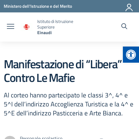
Vai ai contenuti
Vai al menu di navigazione
Vai al footer
Ministero dell'Istruzione e del Merito
Istituto di Istruzione
Superiore
Einaudi
Apr
Manifestazione di “Libera”
Contro Le Mafie
Al corteo hanno partecipato le classi 3^, 4^ e
5^I dell’indirizzo Accoglienza Turistica e la 4^ e
5^E dell’indirizzo Pasticceria e Arte Bianca.
Personale scolastico