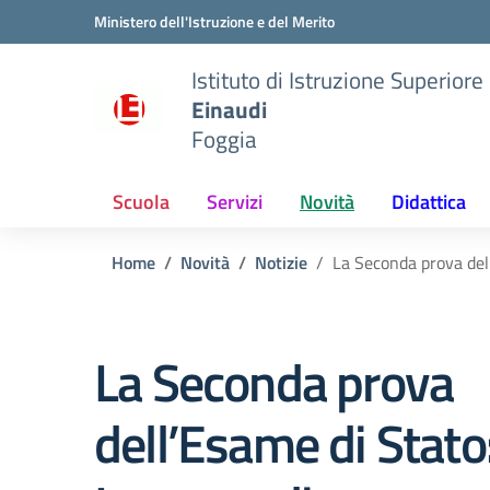
Vai ai contenuti
Vai al menu di navigazione
Vai al footer
Ministero dell'Istruzione e del Merito
Istituto di Istruzione Superiore
Einaudi
Foggia
Scuola
Servizi
Novità
Didattica
Home
Novità
Notizie
La Seconda prova del
La Seconda prova
dell’Esame di Stato