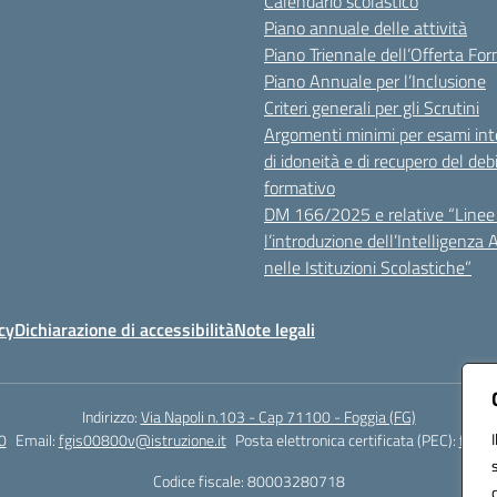
Calendario scolastico
Piano annuale delle attività
Piano Triennale dell’Offerta Fo
Piano Annuale per l’Inclusione
Criteri generali per gli Scrutini
Argomenti minimi per esami inte
di idoneità e di recupero del deb
formativo
DM 166/2025 e relative “Linee 
l’introduzione dell’Intelligenza Ar
nelle Istituzioni Scolastiche”
cy
Dichiarazione di accessibilità
Note legali
Indirizzo:
Via Napoli n.103 - Cap 71100 - Foggia (FG)
0
Email:
fgis00800v@istruzione.it
Posta elettronica certificata (PEC):
fgis0
Codice fiscale: 80003280718