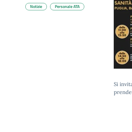
Notizie
Personale ATA
Si invi
prender