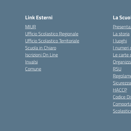
— 
Link Esterni
La Scuo
MIUR
Presenta
Ufficio Scolastico Regionale
La storia
Ufficio Scolastico Territoriale
I luoghi
Scuola in Chiaro
I numeri 
Iscrizioni On Line
Le carte 
Invalsi
Organizz
Comune
RSU
Regolame
Sicurezza
HACCP
Codice Di
Comporta
Scolastic