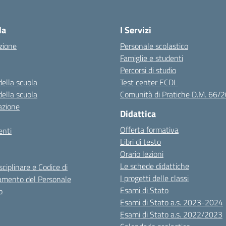
Visita la pagina iniziale della scuola
la
I Servizi
zione
Personale scolastico
Famiglie e studenti
Percorsi di studio
della scuola
Test center ECDL
della scuola
Comunità di Pratiche D.M. 66/
azione
Didattica
Offerta formativa
nti
Libri di testo
Orario lezioni
Le schede didattiche
sciplinare e Codice di
I progetti delle classi
mento del Personale
Esami di Stato
o
Esami di Stato a.s. 2023-2024
Esami di Stato a.s. 2022/2023