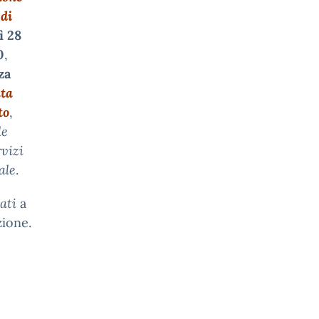
 di
ì 28
0
,
za
ata
to
,
le
rvizi
ale
.
ati
a
zione.