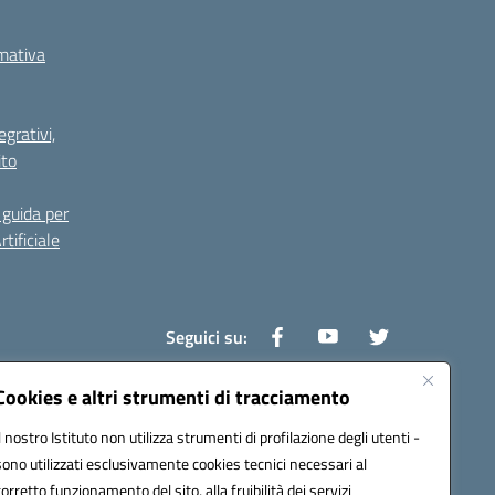
rmativa
grativi,
ito
guida per
tificiale
Seguici su:
Cookies e altri strumenti di tracciamento
Il nostro Istituto non utilizza strumenti di profilazione degli utenti -
0800v@pec.istruzione.it
sono utilizzati esclusivamente cookies tecnici necessari al
corretto funzionamento del sito, alla fruibilità dei servizi