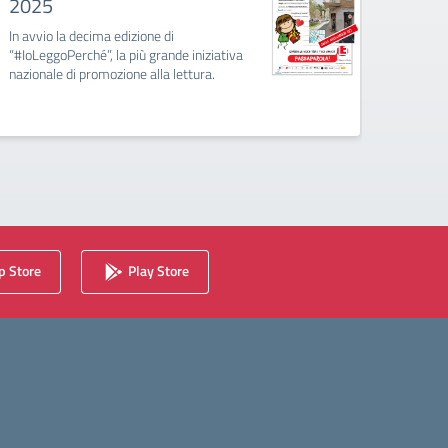
2025
Al via 
incontr
In avvio la decima edizione di
creare 
“#IoLeggoPerché”, la più grande iniziativa
cultura
nazionale di promozione alla lettura.
 Store
Play Store