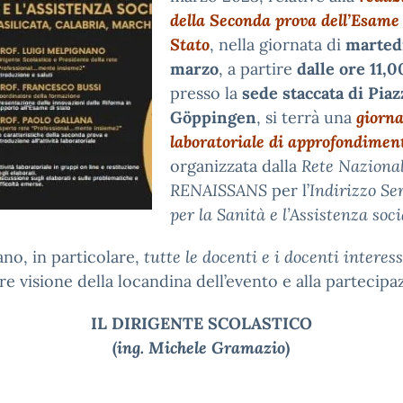
della Seconda prova dell’Esame
Stato
, nella giornata di
marted
marzo
, a partire
dalle ore 11,0
presso la
sede staccata di Piaz
Göppingen
, si terrà una
giorn
laboratoriale di approfondimen
organizzata dalla
Rete Naziona
RENAISSANS
per l’
Indirizzo Se
per la Sanità e l’Assistenza soci
tano, in particolare,
tutte le docenti e i docenti interess
e visione della locandina dell’evento e alla partecipa
IL DIRIGENTE SCOLASTICO
(
ing. Michele Gramazio
)