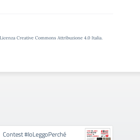
o Licenza Creative Commons Attribuzione 4.0 Italia.
Contest #IoLeggoPerché
CoEd