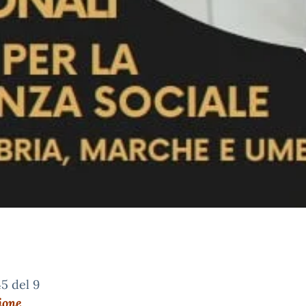
45 del 9
ione