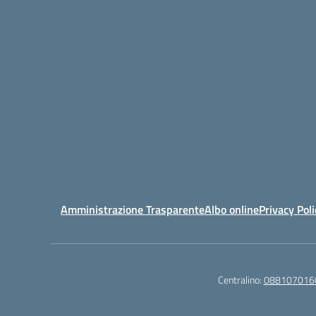
Amministrazione Trasparente
Albo online
Privacy Poli
Centralino:
088107016