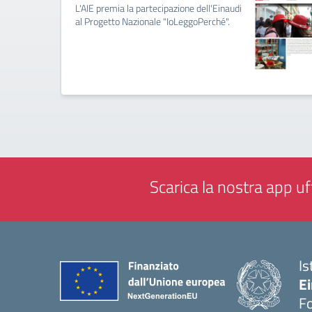
L'AIE premia la partecipazione dell'Einaudi
al Progetto Nazionale "IoLeggoPerché".
Scarica la nostra app uff
Is
E
F