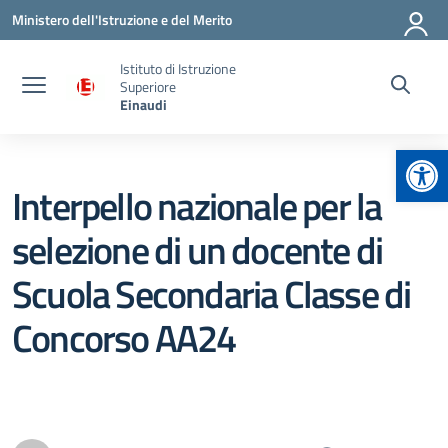
Vai ai contenuti
Vai al menu di navigazione
Vai al footer
Ministero dell'Istruzione e del Merito
Istituto di Istruzione
Superiore
Einaudi
Apr
Interpello nazionale per la
selezione di un docente di
Scuola Secondaria Classe di
Concorso AA24