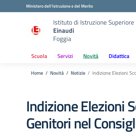
Vai ai contenuti
Vai al menu di navigazione
Vai al footer
Ministero dell'Istruzione e del Merito
Istituto di Istruzione Superiore
Einaudi
Foggia
Scuola
Servizi
Novità
Didattica
Home
Novità
Notizie
Indizione Elezioni Sc
Indizione Elezioni
Genitori nel Consig