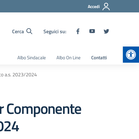
Accedi
Cerca
Seguici su:
Apr
Albo Sindacale
Albo On Line
Contatti
uto a.s. 2023/2024
per Componente
2024