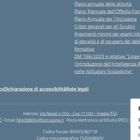
Piano annuale delle attività
Piano Triennale dell’Offerta Fo
Piano Annuale per l’Inclusione
Criteri generali per gli Scrutini
Argomenti minimi per esami inte
di idoneità e di recupero del deb
formativo
DM 166/2025 e relative “Linee 
l’introduzione dell’Intelligenza Ar
nelle Istituzioni Scolastiche”
cy
Dichiarazione di accessibilità
Note legali
Indirizzo:
Via Napoli n.103 - Cap 71100 - Foggia (FG)
0
Email:
fgis00800v@istruzione.it
Posta elettronica certificata (PEC):
fgis0
Codice fiscale: 80003280718
Codice meccanografico:
FGIS00800V