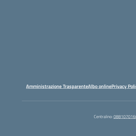
Amministrazione Trasparente
Albo online
Privacy Poli
Centralino:
088107016