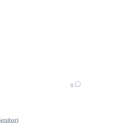
0
enitori