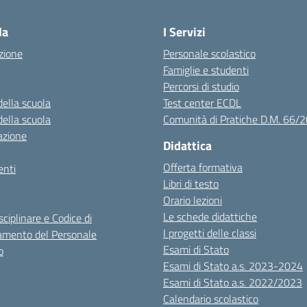
Visita la pagina iniziale della scuola
la
I Servizi
zione
Personale scolastico
Famiglie e studenti
Percorsi di studio
della scuola
Test center ECDL
della scuola
Comunità di Pratiche D.M. 66/
azione
Didattica
Offerta formativa
nti
Libri di testo
Orario lezioni
Le schede didattiche
sciplinare e Codice di
I progetti delle classi
mento del Personale
Esami di Stato
o
Esami di Stato a.s. 2023-2024
Esami di Stato a.s. 2022/2023
Calendario scolastico