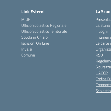
— 
Link Esterni
La Scuo
MIUR
Presenta
Ufficio Scolastico Regionale
La storia
Ufficio Scolastico Territoriale
I luoghi
Scuola in Chiaro
I numeri 
Iscrizioni On Line
Le carte 
Invalsi
Organizz
Comune
RSU
Regolame
Sicurezza
HACCP
Codice Di
Comporta
Scolastic