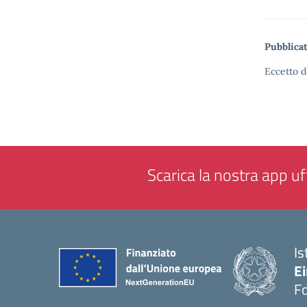
Pubblicat
Eccetto d
Scarica la nostra app uff
Is
E
F