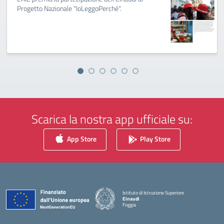
Progetto Nazionale "IoLeggoPerché".
Scarica la nostra app ufficiale su:
App Store
Play Store
Istituto di Istruzione Superiore
Einaudi
Foggia
— Visita la pagina iniziale della scuola