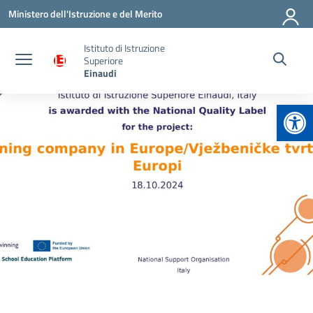
Vai ai contenuti
Vai al menu di navigazione
Vai al footer
Ministero dell'Istruzione e del Merito
Istituto di Istruzione
Superiore
Einaudi
Apr