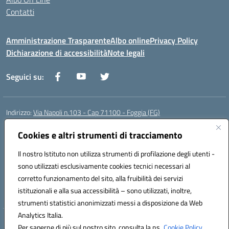
Contatti
Amministrazione Trasparente
Albo online
Privacy Policy
Dichiarazione di accessibilità
Note legali
Seguici su:
Indirizzo:
Via Napoli n.103 - Cap 71100 - Foggia (FG)
Centralino:
0881070160
Email:
fgis00800v@istruzione.it
Cookies e altri strumenti di tracciamento
Posta elettronica certificata (PEC):
fgis00800v@pec.istruzione.it
Codice fiscale: 80003280718
Il nostro Istituto non utilizza strumenti di profilazione degli utenti -
Codice meccanografico:
FGIS00800V
sono utilizzati esclusivamente cookies tecnici necessari al
Codice Indice delle Pubbliche Amministrazioni (IPA): istsc_fgis00800v
corretto funzionamento del sito, alla fruibilità dei servizi
Codice unico di fatturazione (CUF): SOLVP8
istituzionali e alla sua accessibilità – sono utilizzati, inoltre,
strumenti statistici anonimizzati messi a disposizione da Web
Analytics Italia.
Hosting & Powered by 3D Solution S.r.l.
Per saperne di più sul nostro sito, consulta la ns.
Cookie Policy.