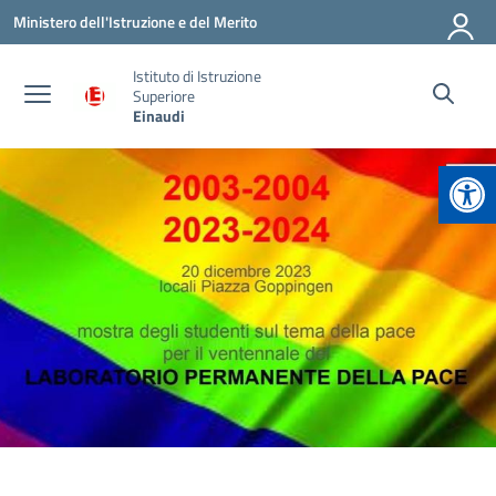
Vai ai contenuti
Vai al menu di navigazione
Vai al footer
Ministero dell'Istruzione e del Merito
Istituto di Istruzione
Superiore
Einaudi
Apr