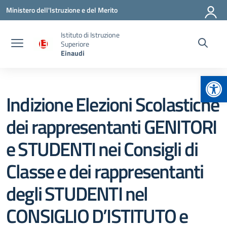
Vai ai contenuti
Vai al menu di navigazione
Vai al footer
Ministero dell'Istruzione e del Merito
Istituto di Istruzione
Superiore
Einaudi
Apr
Indizione Elezioni Scolastiche
dei rappresentanti GENITORI
e STUDENTI nei Consigli di
Classe e dei rappresentanti
degli STUDENTI nel
CONSIGLIO D’ISTITUTO e