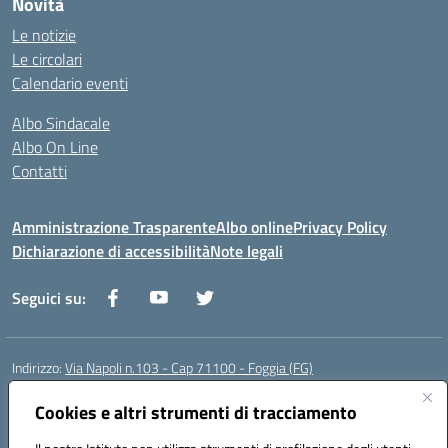
Novità
Le notizie
Le circolari
Calendario eventi
Albo Sindacale
Albo On Line
Contatti
Amministrazione Trasparente
Albo online
Privacy Policy
Dichiarazione di accessibilità
Note legali
Seguici su:
Indirizzo:
Via Napoli n.103 - Cap 71100 - Foggia (FG)
Centralino:
0881070160
Email:
fgis00800v@istruzione.it
Posta elettronica certificata (PEC):
Cookies e altri strumenti di tracciamento
fgis00800v@pec.istruzione.it
Codice fiscale: 80003280718