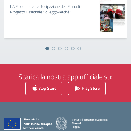
L'AIE premia la partecipazione dell'Einaudi al
Progetto Nazionale "IoLeggoPerché".
Scarica la nostra app ufficiale su:
App Store
Play Store
Istituto di Istruzione Superiore
Einaudi
Foggia
— Visita la pagina iniziale della scuola