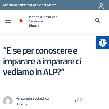
Vai ai contenuti
Vai al menu di navigazione
Vai al footer
Ministero dell'Istruzione e del Merito
Istituto di Istruzione
Superiore
Einaudi
Apr
“E se per conoscere e
imparare a imparare ci
vediamo in ALP?”
Personale scolastico
0
Docente