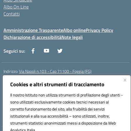
Albo On Line
Contatti
Amministrazione Trasparente
Albo online
Privacy Policy
Dichiarazione di accessibilità
Note legali
Seguici su:
Indirizzo:
Via Napoli n.103 - Cap 71100 - Foggia (FG)
Centralino:
0881070160
Email:
fgis00800v@istruzione.it
Posta elettronica certificata (PEC):
Cookies e altri strumenti di tracciamento
fgis00800v@pec.istruzione.it
Codice fiscale: 80003280718
Il nostro Istituto non utilizza strumenti di profilazione degli utenti -
Codice meccanografico:
FGIS00800V
sono utilizzati esclusivamente cookies tecnici necessari al
Codice Indice delle Pubbliche Amministrazioni (IPA): istsc_fgis00800v
corretto funzionamento del sito, alla fruibilità dei servizi
Codice unico di fatturazione (CUF): SOLVP8
istituzionali e alla sua accessibilità – sono utilizzati, inoltre,
strumenti statistici anonimizzati messi a disposizione da Web
Analytics Italia.