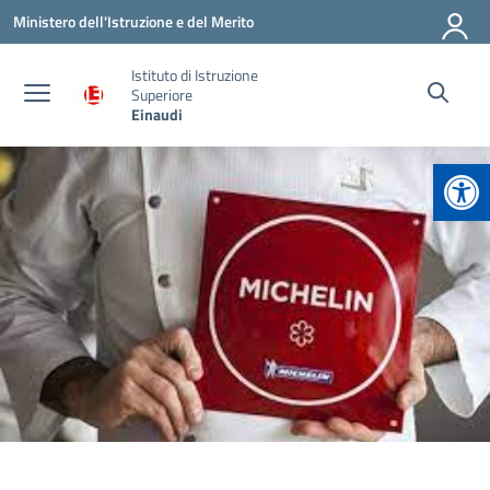
Vai ai contenuti
Vai al menu di navigazione
Vai al footer
Ministero dell'Istruzione e del Merito
Istituto di Istruzione
Superiore
Einaudi
Apr