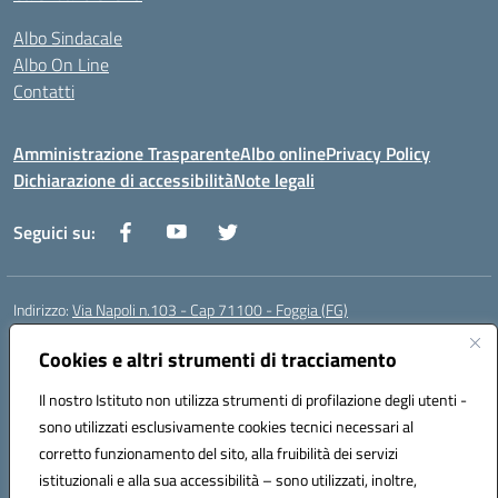
Albo Sindacale
Albo On Line
Contatti
Amministrazione Trasparente
Albo online
Privacy Policy
Dichiarazione di accessibilità
Note legali
Seguici su:
Indirizzo:
Via Napoli n.103 - Cap 71100 - Foggia (FG)
Centralino:
0881070160
Email:
fgis00800v@istruzione.it
Posta elettronica certificata (PEC):
Cookies e altri strumenti di tracciamento
fgis00800v@pec.istruzione.it
Codice fiscale: 80003280718
Il nostro Istituto non utilizza strumenti di profilazione degli utenti -
Codice meccanografico:
FGIS00800V
sono utilizzati esclusivamente cookies tecnici necessari al
Codice Indice delle Pubbliche Amministrazioni (IPA): istsc_fgis00800v
corretto funzionamento del sito, alla fruibilità dei servizi
Codice unico di fatturazione (CUF): SOLVP8
istituzionali e alla sua accessibilità – sono utilizzati, inoltre,