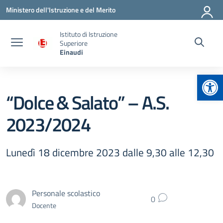
Vai ai contenuti
Vai al menu di navigazione
Vai al footer
Ministero dell'Istruzione e del Merito
Istituto di Istruzione
Superiore
Einaudi
Apr
“Dolce & Salato” – A.S.
2023/2024
Lunedì 18 dicembre 2023 dalle 9,30 alle 12,30
Personale scolastico
0
Docente