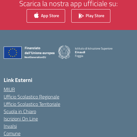
Scarica la nostra app ufficiale su:
App Store
Play Store
Istituto di Istruzione Superiore
Einaudi
Foggia
— Visita la pagina iniziale della scuola
Link Esterni
MIUR
Ufficio Scolastico Regionale
Ufficio Scolastico Territoriale
Scuola in Chiaro
Iscrizioni On Line
Invalsi
Comune