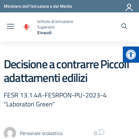
Vai ai contenuti
Vai al menu di navigazione
Vai al footer
Ministero dell'Istruzione e del Merito
Istituto di Istruzione
Superiore
Einaudi
Apr
Decisione a contrarre Piccoli
adattamenti edilizi
FESR 13.1.4A-FESRPON-PU-2023-4
"Laboratori Green"
Personale scolastico
0