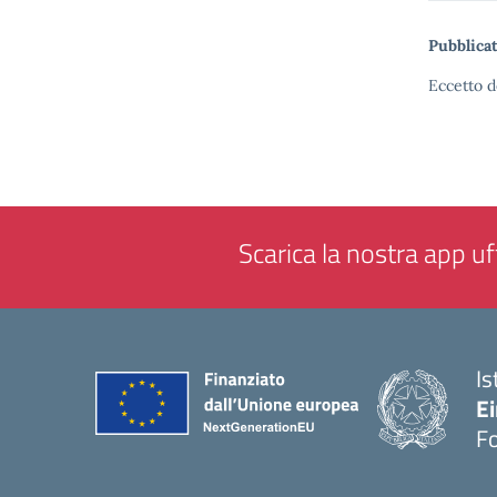
Pubblicat
Eccetto d
Scarica la nostra app uff
Is
E
F
— 