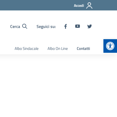
Accedi
Cerca
Seguici su:
Apr
Albo Sindacale
Albo On Line
Contatti