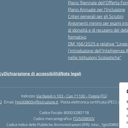
Piano Triennale dell’Offerta Fo
Piano Annuale per l’Inclusione
Criteri generali per gli Scrutini
Argomenti minimi per esami inte
di idoneità e di recupero del deb
formativo
DM 166/2025 e relative “Linee 
l’introduzione dell’Intelligenza Ar
nelle Istituzioni Scolastiche”
cy
Dichiarazione di accessibilità
Note legali
Indirizzo:
Via Napoli n.103 - Cap 71100 - Foggia (FG)
0
Email:
fgis00800v@istruzione.it
Posta elettronica certificata (PEC):
fgis0
Codice fiscale: 80003280718
Codice meccanografico:
FGIS00800V
Codice Indice delle Pubbliche Amministrazioni (IPA): istsc_fgis00800v