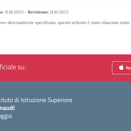
o:
11.10.2023
-
Revisione:
11.10.2023
ove diversamente specificato, questo articolo è stato rilasciato sott
iciale su:
App
tituto di Istruzione Superiore
inaudi
oggia
Visita la pagina iniziale della scuola