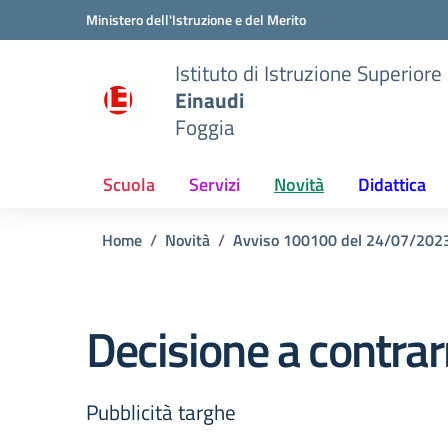
Vai ai contenuti
Vai al menu di navigazione
Vai al footer
Ministero dell'Istruzione e del Merito
Istituto di Istruzione Superiore
Einaudi
Foggia
Scuola
Servizi
Novità
Didattica
Home
Novità
Avviso 100100 del 24/07/202
Decisione a contra
Pubblicità targhe