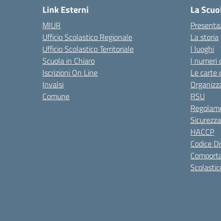
Link Esterni
La Scuo
MIUR
Presenta
Ufficio Scolastico Regionale
La storia
Ufficio Scolastico Territoriale
I luoghi
Scuola in Chiaro
I numeri 
Iscrizioni On Line
Le carte 
Invalsi
Organizz
Comune
RSU
Regolame
Sicurezza
HACCP
Codice Di
Comporta
Scolastic