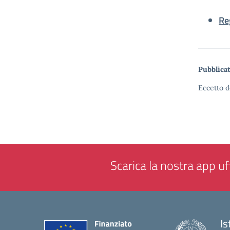
Re
Pubblicat
Eccetto d
Scarica la nostra app uff
Is