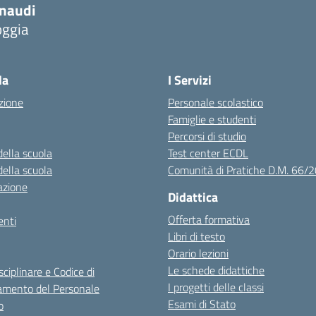
inaudi
oggia
Visita la pagina iniziale della scuola
la
I Servizi
zione
Personale scolastico
Famiglie e studenti
Percorsi di studio
della scuola
Test center ECDL
della scuola
Comunità di Pratiche D.M. 66/
azione
Didattica
Offerta formativa
nti
Libri di testo
Orario lezioni
Le schede didattiche
sciplinare e Codice di
I progetti delle classi
mento del Personale
Esami di Stato
o