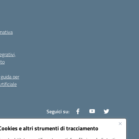
rmativa
grativi,
ito
guida per
tificiale
Seguici su:
Cookies e altri strumenti di tracciamento