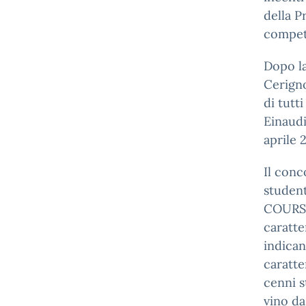
della P
compete
Dopo la
Cerigno
di tutti
Einaudi
aprile 
Il conc
student
COURSE
caratte
indican
caratte
cenni s
vino da 