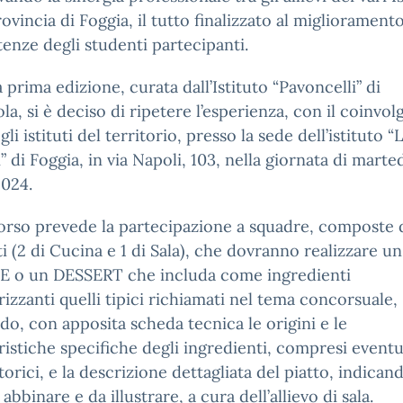
rovincia di Foggia, il tutto finalizzato al migliorament
nze degli studenti partecipanti.
 prima edizione, curata dall’Istituto “Pavoncelli” di
la, si è deciso di ripetere l’esperienza, con il coinvo
 gli istituti del territorio, presso la sede dell’istituto “
” di Foggia, in via Napoli, 103, nella giornata di marte
2024.
orso prevede la partecipazione a squadre, composte d
i (2 di Cucina e 1 di Sala), che dovranno realizzare 
 o un DESSERT che includa come ingredienti
rizzanti quelli tipici richiamati nel tema concorsuale,
do, con apposita scheda tecnica le origini e le
ristiche specifiche degli ingredienti, compresi eventu
torici, e la descrizione dettagliata del piatto, indican
abbinare e da illustrare, a cura dell’allievo di sala.