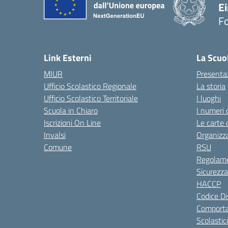
E
F
— 
Link Esterni
La Scuo
MIUR
Presenta
Ufficio Scolastico Regionale
La storia
Ufficio Scolastico Territoriale
I luoghi
Scuola in Chiaro
I numeri 
Iscrizioni On Line
Le carte 
Invalsi
Organizz
Comune
RSU
Regolame
Sicurezza
HACCP
Codice Di
Comporta
Scolastic