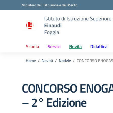
Vai ai contenuti
Vai al menu di navigazione
Vai al footer
Ministero dell'Istruzione e del Merito
Istituto di Istruzione Superiore
Einaudi
Foggia
Scuola
Servizi
Novità
Didattica
Home
Novità
Notizie
CONCORSO ENOGAST
CONCORSO ENOGA
– 2° Edizione