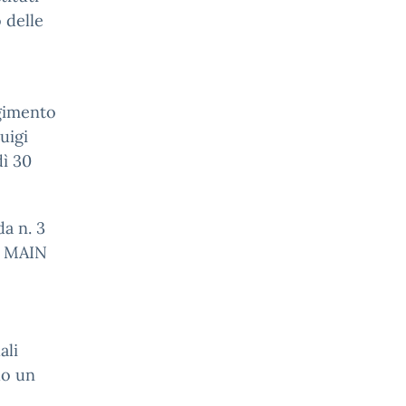
o delle
lgimento
Luigi
dì 30
a n. 3
un MAIN
ali
do un