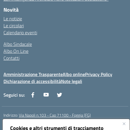
Novità
Le notizie
Le circolari
Calendario eventi
Albo Sindacale
Albo On Line
Contatti
Amministrazione Trasparente
Albo online
Privacy Policy
Dichiarazione di accessibilità
Note legali
Seguici su:
Indirizzo:
Via Napoli n.103 - Cap 71100 - Foggia (FG)
Centralino:
0881070160
Email:
fgis00800v@istruzione.it
Posta elettronica certificata (PEC):
Cookies e altri strumenti di tracciamento
fgis00800v@pec.istruzione.it