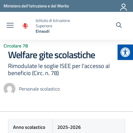
Vai ai contenuti
Vai al menu di navigazione
Vai al footer
Ministero dell'Istruzione e del Merito
Istituto di Istruzione
Superiore
Einaudi
Apr
Circolare 78
Welfare gite scolastiche
Rimodulate le soglie ISEE per l'accesso al
beneficio (Circ. n. 78)
Personale scolastico
Anno scolastico
2025-2026