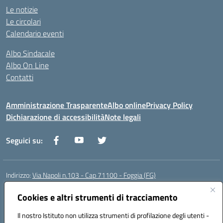
Le notizie
Le circolari
Calendario eventi
Albo Sindacale
Albo On Line
Contatti
Amministrazione Trasparente
Albo online
Privacy Policy
Dichiarazione di accessibilità
Note legali
Seguici su:
Indirizzo:
Via Napoli n.103 - Cap 71100 - Foggia (FG)
Centralino:
0881070160
Email:
fgis00800v@istruzione.it
Posta elettronica certificata (PEC):
Cookies e altri strumenti di tracciamento
fgis00800v@pec.istruzione.it
Codice fiscale: 80003280718
Il nostro Istituto non utilizza strumenti di profilazione degli utenti -