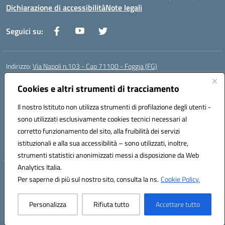
Dichiarazione di accessibilità
Note legali
Seguici su:
Indirizzo:
Via Napoli n.103 - Cap 71100 - Foggia (FG)
Centralino:
0881070160
Email:
fgis00800v@istruzione.it
Posta elettronica certificata (PEC):
Cookies e altri strumenti di tracciamento
fgis00800v@pec.istruzione.it
Codice fiscale: 80003280718
Il nostro Istituto non utilizza strumenti di profilazione degli utenti -
Codice meccanografico:
FGIS00800V
sono utilizzati esclusivamente cookies tecnici necessari al
Codice Indice delle Pubbliche Amministrazioni (IPA): istsc_fgis00800v
corretto funzionamento del sito, alla fruibilità dei servizi
Codice unico di fatturazione (CUF): SOLVP8
istituzionali e alla sua accessibilità – sono utilizzati, inoltre,
strumenti statistici anonimizzati messi a disposizione da Web
Analytics Italia.
Hosting & Powered by 3D Solution S.r.l.
Per saperne di più sul nostro sito, consulta la ns.
Cookie Policy.
Concept & Design by Designers Italia
Personalizza
Rifiuta tutto
Accettare tutto