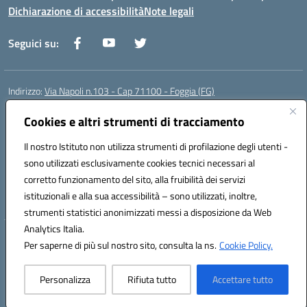
Dichiarazione di accessibilità
Note legali
Seguici su:
Indirizzo:
Via Napoli n.103 - Cap 71100 - Foggia (FG)
Centralino:
0881070160
Email:
fgis00800v@istruzione.it
Posta elettronica certificata (PEC):
Cookies e altri strumenti di tracciamento
fgis00800v@pec.istruzione.it
Codice fiscale: 80003280718
Il nostro Istituto non utilizza strumenti di profilazione degli utenti -
Codice meccanografico:
FGIS00800V
sono utilizzati esclusivamente cookies tecnici necessari al
Codice Indice delle Pubbliche Amministrazioni (IPA): istsc_fgis00800v
corretto funzionamento del sito, alla fruibilità dei servizi
Codice unico di fatturazione (CUF): SOLVP8
istituzionali e alla sua accessibilità – sono utilizzati, inoltre,
strumenti statistici anonimizzati messi a disposizione da Web
Analytics Italia.
Hosting & Powered by 3D Solution S.r.l.
Per saperne di più sul nostro sito, consulta la ns.
Cookie Policy.
Concept & Design by Designers Italia
Personalizza
Rifiuta tutto
Accettare tutto