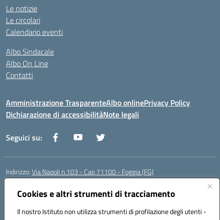
Le notizie
Le circolari
Calendario eventi
Albo Sindacale
Albo On Line
Contatti
Amministrazione Trasparente
Albo online
Privacy Policy
Dichiarazione di accessibilità
Note legali
Seguici su:
Indirizzo:
Via Napoli n.103 - Cap 71100 - Foggia (FG)
Centralino:
0881070160
Email:
fgis00800v@istruzione.it
Posta elettronica certificata (PEC):
Cookies e altri strumenti di tracciamento
fgis00800v@pec.istruzione.it
Codice fiscale: 80003280718
Il nostro Istituto non utilizza strumenti di profilazione degli utenti -