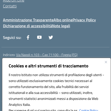
Albo On Line
Contatti
Amministrazione Trasparente
Albo online
Privacy Policy
Dichiarazione di accessibilità
Note legali
Seguici su:
Indirizzo:
Via Napoli n.103 - Cap 71100 - Foggia (FG)
Centralino:
0881070160
Email:
fgis00800v@istruzione.it
Posta elettronica certificata (PEC):
Cookies e altri strumenti di tracciamento
fgis00800v@pec.istruzione.it
Codice fiscale: 80003280718
Il nostro Istituto non utilizza strumenti di profilazione degli utenti -
Codice meccanografico:
FGIS00800V
sono utilizzati esclusivamente cookies tecnici necessari al
Codice Indice delle Pubbliche Amministrazioni (IPA): istsc_fgis00800v
corretto funzionamento del sito, alla fruibilità dei servizi
Codice unico di fatturazione (CUF): SOLVP8
istituzionali e alla sua accessibilità – sono utilizzati, inoltre,
strumenti statistici anonimizzati messi a disposizione da Web
Analytics Italia.
Hosting & Powered by 3D Solution S.r.l.
Per saperne di più sul nostro sito, consulta la ns.
Cookie Policy.