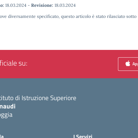
o:
18.03.2024
-
Revisione:
18.03.2024
ove diversamente specificato, questo articolo è stato rilasciato sott
iciale su:
App
tituto di Istruzione Superiore
inaudi
oggia
Visita la pagina iniziale della scuola
la
I Servizi