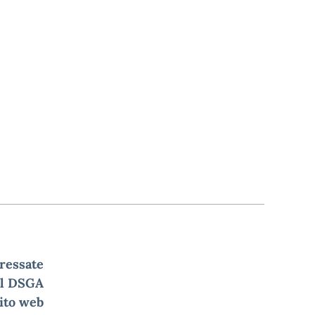
eressate
l DSGA
sito web