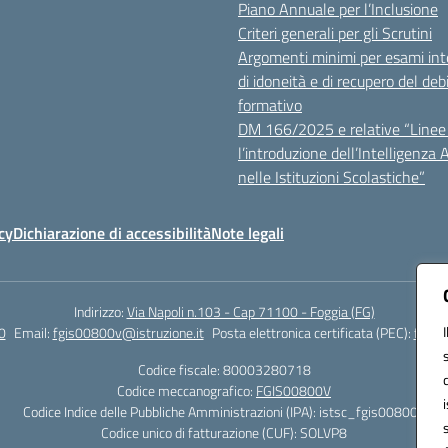
Piano Annuale per l’Inclusione
Criteri generali per gli Scrutini
Argomenti minimi per esami inte
di idoneità e di recupero del deb
formativo
DM 166/2025 e relative “Linee 
l’introduzione dell’Intelligenza Ar
nelle Istituzioni Scolastiche”
cy
Dichiarazione di accessibilità
Note legali
Indirizzo:
Via Napoli n.103 - Cap 71100 - Foggia (FG)
0
Email:
fgis00800v@istruzione.it
Posta elettronica certificata (PEC):
fgis0
Codice fiscale: 80003280718
Codice meccanografico:
FGIS00800V
Codice Indice delle Pubbliche Amministrazioni (IPA): istsc_fgis00800v
Codice unico di fatturazione (CUF): SOLVP8