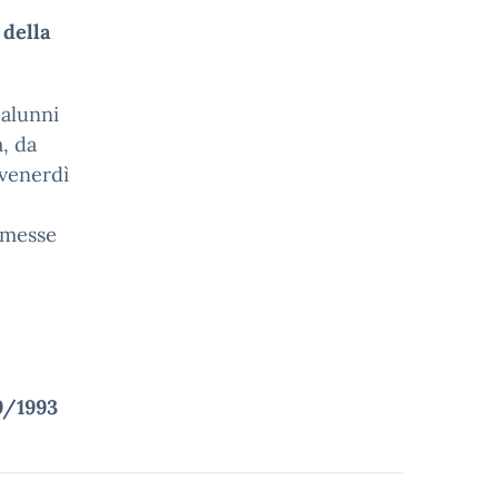
 della
 alunni
a, da
 venerdì
asmesse
39/1993