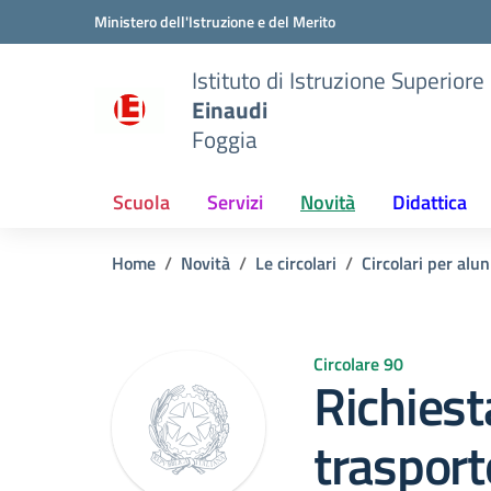
Vai ai contenuti
Vai al menu di navigazione
Vai al footer
Ministero dell'Istruzione e del Merito
Istituto di Istruzione Superiore
Einaudi
Foggia
Scuola
Servizi
Novità
Didattica
Home
Novità
Le circolari
Circolari per alun
Circolare 90
Richiest
trasport