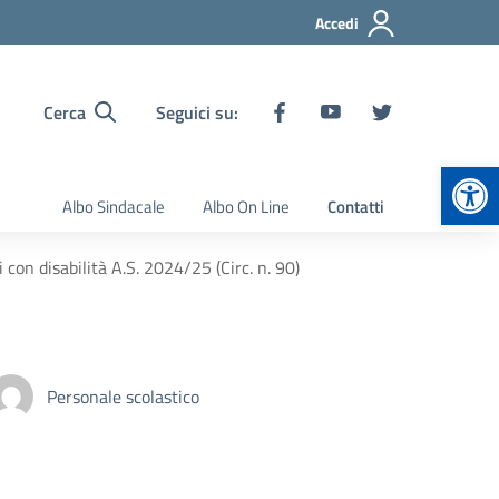
Accedi
Cerca
Seguici su:
Apr
Albo Sindacale
Albo On Line
Contatti
 con disabilità A.S. 2024/25 (Circ. n. 90)
Personale scolastico