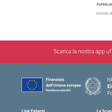
Pubblicat
Eccetto d
Scarica la nostra app uff
Is
E
F
— 
Link Esterni
La Scuo