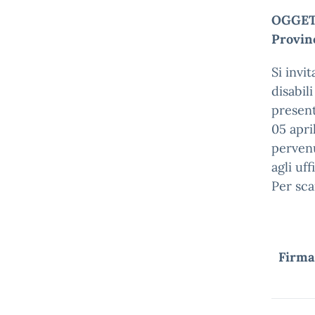
OGGETTO
Provinc
Si invi
disabil
present
05 apri
pervenu
agli uff
Per sca
Firma 