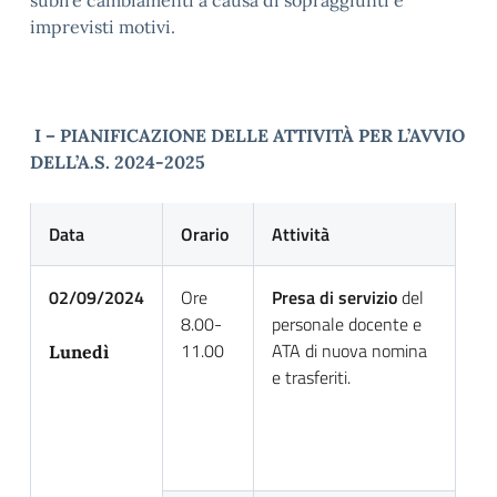
subire cambiamenti a causa di sopraggiunti e
imprevisti motivi.
I – PIANIFICAZIONE DELLE ATTIVITÀ PER
L’
AVVIO
DELL’A.S. 2024-2025
Data
Orario
Attività
02/09/2024
Ore
Presa di servizio
del
8.00-
personale docente e
11.00
ATA di nuova nomina
Lunedì
e trasferiti.