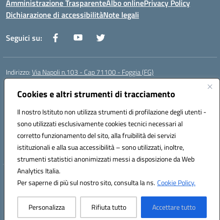
Amministrazione Trasparente
Albo online
Privacy Policy
Dichiarazione di accessibilità
Note legali
Seguici su:
Indirizzo:
Via Napoli n.103 - Cap 71100 - Foggia (FG)
Centralino:
0881070160
Email:
fgis00800v@istruzione.it
Posta elettronica certificata (PEC):
Cookies e altri strumenti di tracciamento
fgis00800v@pec.istruzione.it
Codice fiscale: 80003280718
Il nostro Istituto non utilizza strumenti di profilazione degli utenti -
Codice meccanografico:
FGIS00800V
sono utilizzati esclusivamente cookies tecnici necessari al
Codice Indice delle Pubbliche Amministrazioni (IPA): istsc_fgis00800v
corretto funzionamento del sito, alla fruibilità dei servizi
Codice unico di fatturazione (CUF): SOLVP8
istituzionali e alla sua accessibilità – sono utilizzati, inoltre,
strumenti statistici anonimizzati messi a disposizione da Web
Analytics Italia.
Hosting & Powered by 3D Solution S.r.l.
Per saperne di più sul nostro sito, consulta la ns.
Cookie Policy.
Concept & Design by Designers Italia
Personalizza
Rifiuta tutto
Accettare tutto